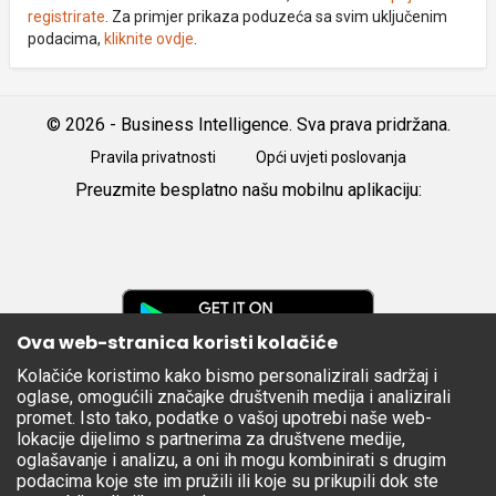
registrirate
. Za primjer prikaza poduzeća sa svim uključenim
podacima,
kliknite ovdje
.
© 2026 - Business Intelligence. Sva prava pridržana.
Pravila privatnosti
Opći uvjeti poslovanja
Preuzmite besplatno našu mobilnu aplikaciju:
Android
iOS
Google
Play
Ova web-stranica koristi kolačiće
Kolačiće koristimo kako bismo personalizirali sadržaj i
Apple
oglase, omogućili značajke društvenih medija i analizirali
Store
promet. Isto tako, podatke o vašoj upotrebi naše web-
lokacije dijelimo s partnerima za društvene medije,
oglašavanje i analizu, a oni ih mogu kombinirati s drugim
podacima koje ste im pružili ili koje su prikupili dok ste