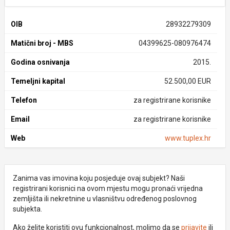
OIB
28932279309
Matični broj - MBS
04399625-080976474
Godina osnivanja
2015.
Temeljni kapital
52.500,00 EUR
Telefon
za registrirane korisnike
Email
za registrirane korisnike
Web
www.tuplex.hr
Zanima vas imovina koju posjeduje ovaj subjekt? Naši
registrirani korisnici na ovom mjestu mogu pronaći vrijedna
zemljišta ili nekretnine u vlasništvu određenog poslovnog
subjekta.
Ako želite koristiti ovu funkcionalnost, molimo da se
prijavite
ili