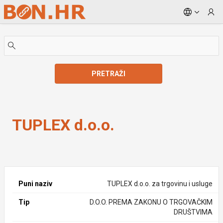
Skip to Main Content
PRETRAŽI
TUPLEX d.o.o.
TUPLEX d.o.o.
Puni naziv
TUPLEX d.o.o. za trgovinu i usluge
Tip
D.O.O. PREMA ZAKONU O TRGOVAČKIM
DRUŠTVIMA