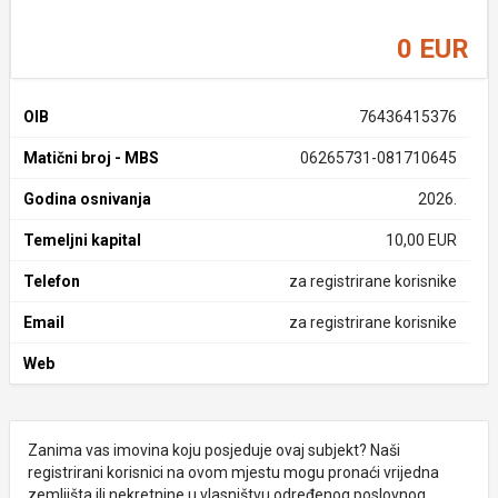
0 EUR
OIB
76436415376
Matični broj - MBS
06265731-081710645
Godina osnivanja
2026.
Temeljni kapital
10,00 EUR
Telefon
za registrirane korisnike
Email
za registrirane korisnike
Web
Zanima vas imovina koju posjeduje ovaj subjekt? Naši
registrirani korisnici na ovom mjestu mogu pronaći vrijedna
zemljišta ili nekretnine u vlasništvu određenog poslovnog