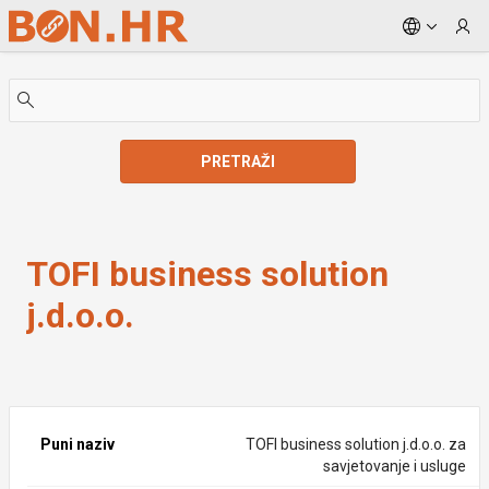
Skip to Main Content
PRETRAŽI
TOFI business solution j.d.o.o.
TOFI business solution
j.d.o.o.
Puni naziv
TOFI business solution j.d.o.o. za
savjetovanje i usluge