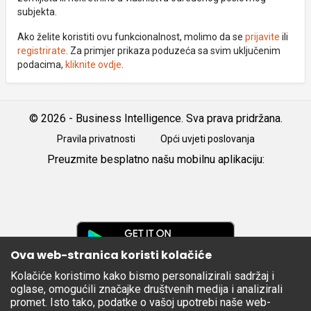
subjekta.
Ako želite koristiti ovu funkcionalnost, molimo da se
prijavite
ili
registrirate
. Za primjer prikaza poduzeća sa svim uključenim
podacima,
kliknite ovdje
.
© 2026 - Business Intelligence. Sva prava pridržana.
Pravila privatnosti
Opći uvjeti poslovanja
Preuzmite besplatno našu mobilnu aplikaciju:
Android
iOS
Google
Play
Ova web-stranica koristi kolačiće
Kolačiće koristimo kako bismo personalizirali sadržaj i
Apple
oglase, omogućili značajke društvenih medija i analizirali
Store
promet. Isto tako, podatke o vašoj upotrebi naše web-