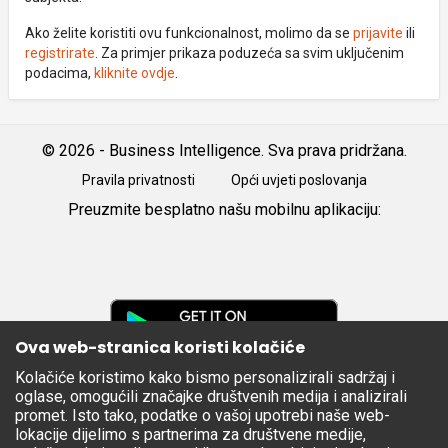
Ako želite koristiti ovu funkcionalnost, molimo da se
prijavite
ili
registrirate
. Za primjer prikaza poduzeća sa svim uključenim
podacima,
kliknite ovdje
.
© 2026 - Business Intelligence. Sva prava pridržana.
Pravila privatnosti
Opći uvjeti poslovanja
Preuzmite besplatno našu mobilnu aplikaciju:
Android
iOS
Google
Play
Ova web-stranica koristi kolačiće
Kolačiće koristimo kako bismo personalizirali sadržaj i
Apple
oglase, omogućili značajke društvenih medija i analizirali
Store
promet. Isto tako, podatke o vašoj upotrebi naše web-
lokacije dijelimo s partnerima za društvene medije,