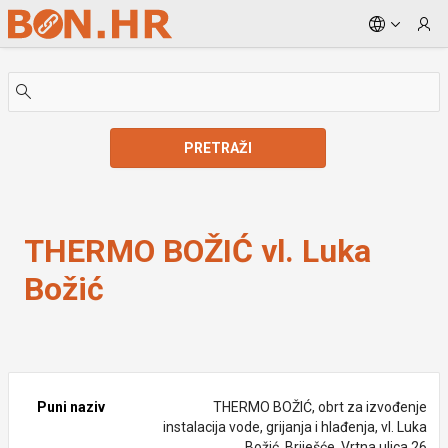
Skip to Main Content
PRETRAŽI
THERMO BOŽIĆ vl. Luka Božić
THERMO BOŽIĆ vl. Luka
Božić
Puni naziv
THERMO BOŽIĆ, obrt za izvođenje
instalacija vode, grijanja i hlađenja, vl. Luka
Božić, Briješće, Vrtna ulica 26