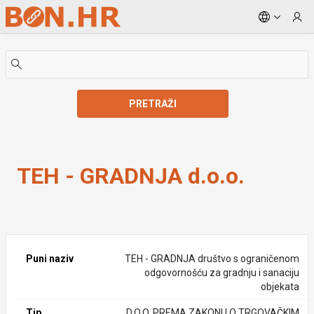
Skip to Main Content
PRETRAŽI
TEH - GRADNJA d.o.o.
TEH - GRADNJA d.o.o.
Puni naziv
TEH - GRADNJA društvo s ograničenom
odgovornošću za gradnju i sanaciju
objekata
Tip
D.O.O. PREMA ZAKONU O TRGOVAČKIM