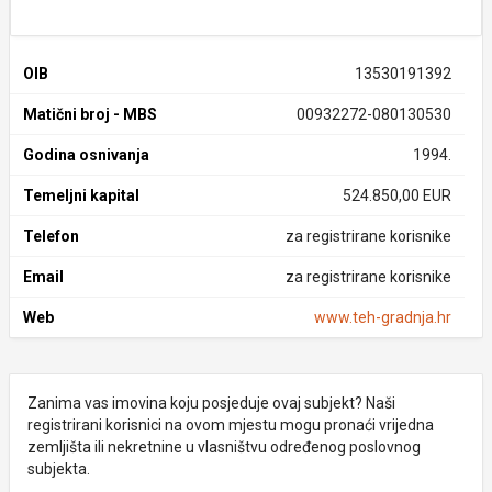
OIB
13530191392
Matični broj - MBS
00932272-080130530
Godina osnivanja
1994.
Temeljni kapital
524.850,00 EUR
Telefon
za registrirane korisnike
Email
za registrirane korisnike
Web
www.teh-gradnja.hr
Zanima vas imovina koju posjeduje ovaj subjekt? Naši
registrirani korisnici na ovom mjestu mogu pronaći vrijedna
zemljišta ili nekretnine u vlasništvu određenog poslovnog
subjekta.