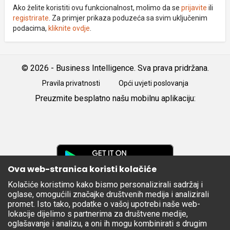
Ako želite koristiti ovu funkcionalnost, molimo da se
prijavite
ili
registrirate
. Za primjer prikaza poduzeća sa svim uključenim
podacima,
kliknite ovdje
.
© 2026 - Business Intelligence. Sva prava pridržana.
Pravila privatnosti
Opći uvjeti poslovanja
Preuzmite besplatno našu mobilnu aplikaciju:
Android
iOS
Google
Play
Ova web-stranica koristi kolačiće
Kolačiće koristimo kako bismo personalizirali sadržaj i
Apple
oglase, omogućili značajke društvenih medija i analizirali
Store
promet. Isto tako, podatke o vašoj upotrebi naše web-
lokacije dijelimo s partnerima za društvene medije,
oglašavanje i analizu, a oni ih mogu kombinirati s drugim