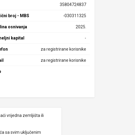
35804724837
ični broj - MBS
-030311325
ina osnivanja
2025.
eljni kapital
-
efon
za registrirane korisnike
il
za registrirane korisnike
b
i vrijedna zemljišta ili
eća sa svim uključenim