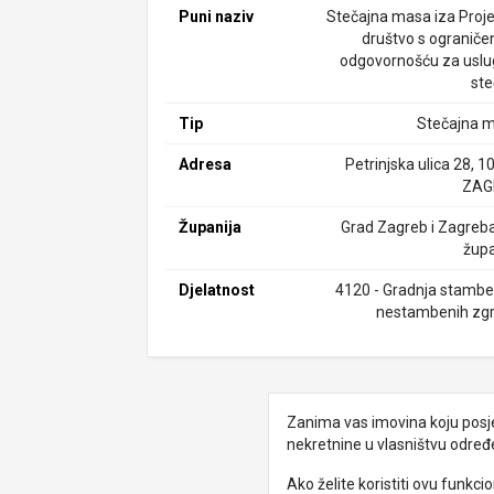
Puni naziv
Stečajna masa iza Proje
društvo s ogranič
odgovornošću za uslu
ste
Tip
Stečajna 
Adresa
Petrinjska ulica 28, 
ZAG
Županija
Grad Zagreb i Zagreb
župa
Djelatnost
4120 - Gradnja stamben
nestambenih zg
Zanima vas imovina koju posjed
nekretnine u vlasništvu odre
Ako želite koristiti ovu funkc