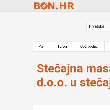
Skip to Main Content
Država
Tvrtke
Opći podaci
Stečajna masa iza Project X d.o.o. u
Stečajna masa
d.o.o. u steča