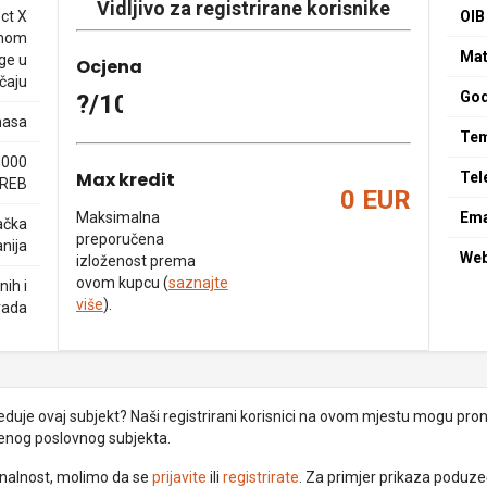
Vidljivo za registrirane korisnike
ct X
OIB
enom
Mat
ge u
Ocjena
čaju
God
?/10
masa
Tem
10000
Max kredit
Tel
REB
0 EUR
Maksimalna
Ema
ačka
preporučena
nija
We
izloženost prema
ovom kupcu (
saznajte
ih i
više
).
rada
uje ovaj subjekt? Naši registrirani korisnici na ovom mjestu mogu pronać
đenog poslovnog subjekta.
ionalnost, molimo da se
prijavite
ili
registrirate
. Za primjer prikaza poduz