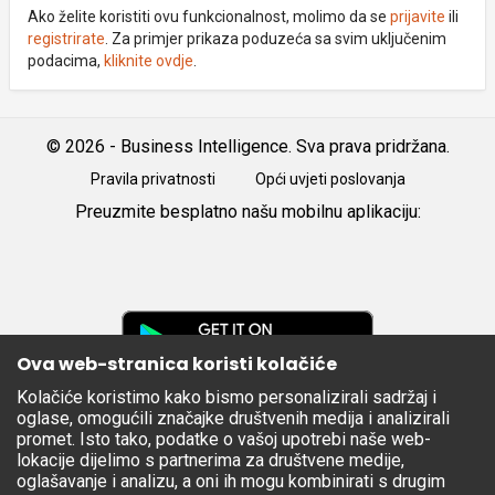
Ako želite koristiti ovu funkcionalnost, molimo da se
prijavite
ili
registrirate
. Za primjer prikaza poduzeća sa svim uključenim
podacima,
kliknite ovdje
.
© 2026 - Business Intelligence. Sva prava pridržana.
Pravila privatnosti
Opći uvjeti poslovanja
Preuzmite besplatno našu mobilnu aplikaciju:
Android
iOS
Google
Play
Ova web-stranica koristi kolačiće
Kolačiće koristimo kako bismo personalizirali sadržaj i
Apple
oglase, omogućili značajke društvenih medija i analizirali
Store
promet. Isto tako, podatke o vašoj upotrebi naše web-
lokacije dijelimo s partnerima za društvene medije,
oglašavanje i analizu, a oni ih mogu kombinirati s drugim