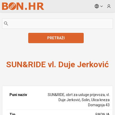
Skip to Main Content
PRETRAŽI
SUN&RIDE vl. Duje Jerković
SUN&RIDE vl. Duje Jerković
Puni naziv
SUN&RIDE, obrt za usluge prijevoza, vl.
Duje Jerković, Solin, Ulica kneza
Domagoja 43
Tip
RADNJA