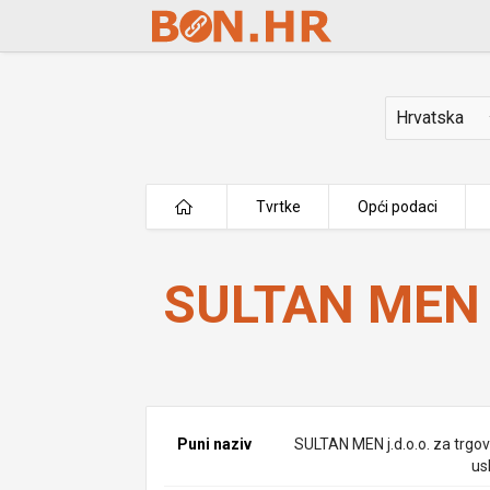
Skip to Main Content
Država
Tvrtke
Opći podaci
SULTAN MEN j.d.o.o.
SULTAN MEN j
Puni naziv
SULTAN MEN j.d.o.o. za trgov
us