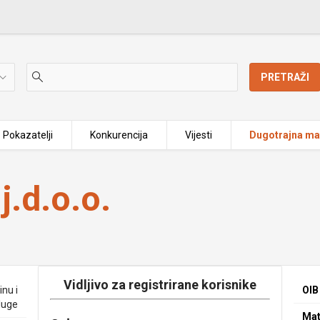
PRETRAŽI
Pokazatelji
Konkurencija
Vijesti
Dugotrajna mat
.d.o.o.
Vidljivo za registrirane korisnike
inu i
OIB
luge
Mat