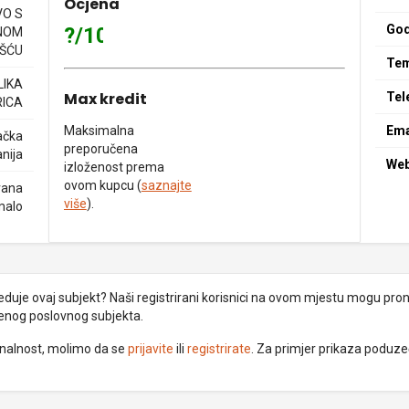
Ocjena
O S
God
?/10
NOM
ŠĆU
Tem
LIKA
Max kredit
Tel
ICA
Maksimalna
Ema
ačka
preporučena
nija
We
izloženost prema
ovom kupcu (
saznajte
rana
više
).
malo
uje ovaj subjekt? Naši registrirani korisnici na ovom mjestu mogu pronać
đenog poslovnog subjekta.
ionalnost, molimo da se
prijavite
ili
registrirate
. Za primjer prikaza poduz