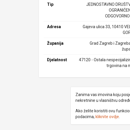
Tip
JEDNOSTAVNO DRUŠTV
OGRANIČE
ODGOVORNO
Adresa
Gajeva ulica 33, 10410 VE
GOR
Županija
Grad Zagreb i Zagreb
župa
Djelatnost
47120 - Ostala nespecijalizi
trgovina na 
Zanima vas imovina koju posjed
nekretnine u vlasništvu odre
Ako želite koristiti ovu funkc
podacima,
kliknite ovdje
.