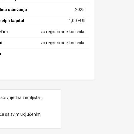
ina osnivanja
2025.
eljni kapital
1,00 EUR
efon
za registrirane korisnike
il
za registrirane korisnike
b
i vrijedna zemljišta ili
eća sa svim uključenim