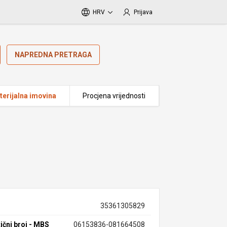
HRV
Prijava
NAPREDNA PRETRAGA
erijalna imovina
Procjena vrijednosti
35361305829
ični broj - MBS
06153836-081664508