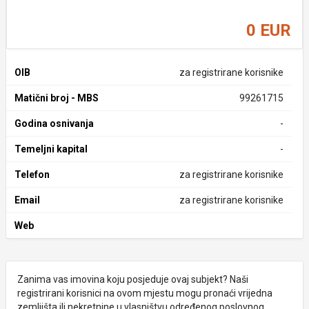
0 EUR
OIB
za registrirane korisnike
Matični broj - MBS
99261715
Godina osnivanja
-
Temeljni kapital
-
Telefon
za registrirane korisnike
Email
za registrirane korisnike
Web
Zanima vas imovina koju posjeduje ovaj subjekt? Naši
registrirani korisnici na ovom mjestu mogu pronaći vrijedna
zemljišta ili nekretnine u vlasništvu određenog poslovnog