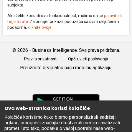
subjekta.
Ako želite koristiti ovu funkcionalnost, molimo da se
prijavite
ili
registrirate
. Za primjer prikaza poduzeća sa svim uključenim
podacima,
kliknite ovdje
.
© 2026 - Business Intelligence. Sva prava pridržana.
Pravila privatnosti
Opći uvjeti poslovanja
Preuzmite besplatno našu mobilnu aplikaciju:
Android
iOS
Google
Play
Ova web-stranica koristi kolačiće
Kolačiće koristimo kako bismo personalizirali sadržaj i
Apple
oglase, omogućili značajke društvenih medija i analizirali
Store
promet. Isto tako, podatke o vašoj upotrebi naše web-