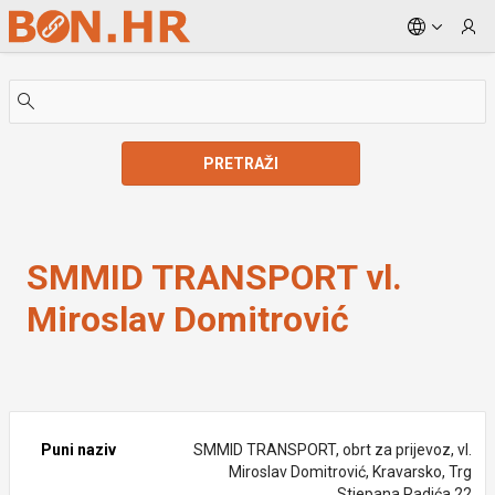
Skip to Main Content
PRETRAŽI
SMMID TRANSPORT vl. Miroslav Domitrović
SMMID TRANSPORT vl.
Miroslav Domitrović
Puni naziv
SMMID TRANSPORT, obrt za prijevoz, vl.
Miroslav Domitrović, Kravarsko, Trg
Stjepana Radića 22