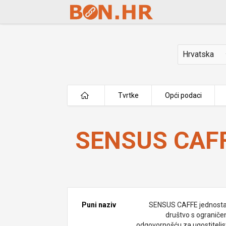
Skip to Main Content
Država
Tvrtke
Opći podaci
SENSUS CAFFE j.d.o.o.
SENSUS CAFFE
Puni naziv
SENSUS CAFFE jednost
društvo s ogranič
odgovornošću za ugostiteljst