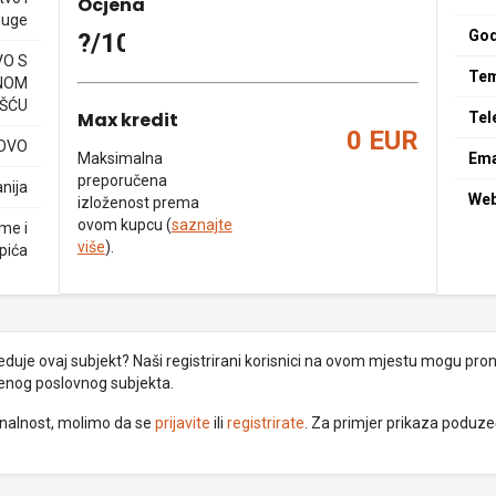
Ocjena
luge
God
?/10
O S
Tem
NOM
ŠĆU
Max kredit
Tel
0 EUR
KOVO
Maksimalna
Ema
preporučena
nija
We
izloženost prema
ovom kupcu (
saznajte
eme i
više
).
pića
uje ovaj subjekt? Naši registrirani korisnici na ovom mjestu mogu pronać
đenog poslovnog subjekta.
ionalnost, molimo da se
prijavite
ili
registrirate
. Za primjer prikaza poduz