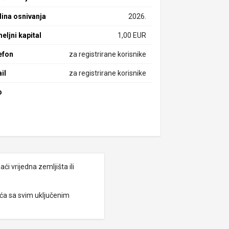
ina osnivanja
2026.
eljni kapital
1,00 EUR
efon
za registrirane korisnike
il
za registrirane korisnike
b
i vrijedna zemljišta ili
eća sa svim uključenim