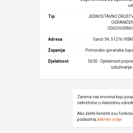
us
Tip
JEDNOSTAVNO DRUŠTV
OGRANIČE
ODGOVORNO
Adresa
Garići 34, 51216 VIŠ
Županija
Primorsko-goranska župa
Djelatnost
5630 - Djelatnosti pripr
usluživanja 
Zanima vas imovina koju posjed
nekretnine u vlasništvu odre
Ako želite koristiti ovu funkc
podacima,
kliknite ovdje
.