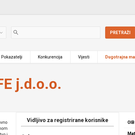
PRETRAŽI
Pokazatelji
Konkurencija
Vijesti
Dugotrajna mat
 j.d.o.o.
Vidljivo za registrirane korisnike
avno
OIB
enom
Mat
vo i