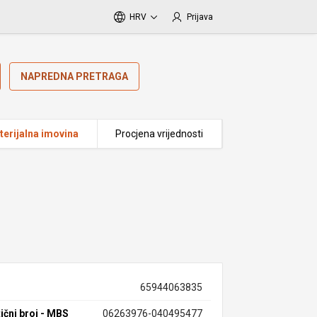
HRV
Prijava
NAPREDNA PRETRAGA
erijalna imovina
Procjena vrijednosti
65944063835
ični broj - MBS
06263976-040495477