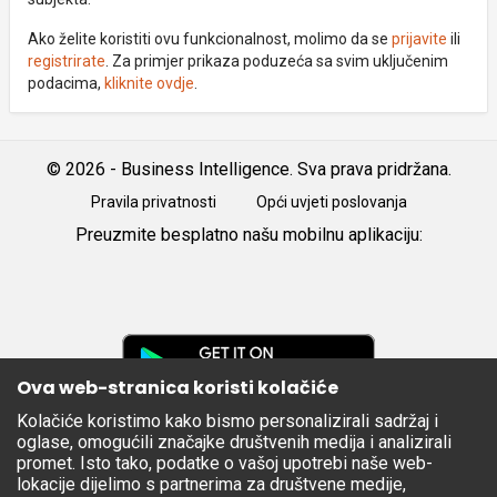
Ako želite koristiti ovu funkcionalnost, molimo da se
prijavite
ili
registrirate
. Za primjer prikaza poduzeća sa svim uključenim
podacima,
kliknite ovdje
.
© 2026 - Business Intelligence. Sva prava pridržana.
Pravila privatnosti
Opći uvjeti poslovanja
Preuzmite besplatno našu mobilnu aplikaciju:
Android
iOS
Google
Play
Ova web-stranica koristi kolačiće
Kolačiće koristimo kako bismo personalizirali sadržaj i
Apple
oglase, omogućili značajke društvenih medija i analizirali
Store
promet. Isto tako, podatke o vašoj upotrebi naše web-
lokacije dijelimo s partnerima za društvene medije,