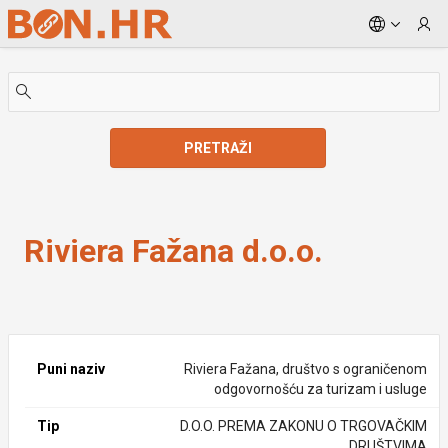
Skip to Main Content
PRETRAŽI
Riviera Fažana d.o.o.
Riviera Fažana d.o.o.
Puni naziv
Riviera Fažana, društvo s ograničenom
odgovornošću za turizam i usluge
Tip
D.O.O. PREMA ZAKONU O TRGOVAČKIM
DRUŠTVIMA