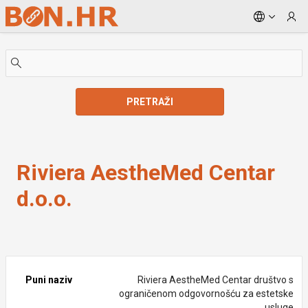
Skip to Main Content
PRETRAŽI
Riviera AestheMed Centar d.o.o.
Riviera AestheMed Centar
d.o.o.
Puni naziv
Riviera AestheMed Centar društvo s
ograničenom odgovornošću za estetske
usluge