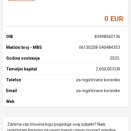
0 EUR
OIB
83498560136
Matični broj - MBS
06130208-040484353
Godina osnivanja
2025.
Temeljni kapital
2.600,00 EUR
Telefon
za registrirane korisnike
Email
za registrirane korisnike
Web
Zanima vas imovina koju posjeduje ovaj subjekt? Naši
registrirani korisnici na ovom mjestu mogu pronaći vrijedna