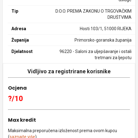
Tip
D.O.O. PREMA ZAKONU O TRGOVAČKIM
DRUŠTVIMA
Adresa
Hosti 103/1, 51000 RIJEKA
Županija
Primorsko-goranska županija
Djelatnost
96220 - Saloni za uljepšavanje i ostali
tretmani za ljepotu
Vidljivo za registrirane korisnike
Ocjena
?/10
Max kredit
Maksimalna preporučena izloženost prema ovom kupcu
(
saznajte više
).