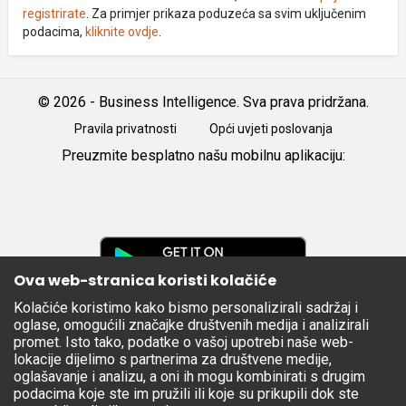
registrirate
. Za primjer prikaza poduzeća sa svim uključenim
podacima,
kliknite ovdje
.
© 2026 - Business Intelligence. Sva prava pridržana.
Pravila privatnosti
Opći uvjeti poslovanja
Preuzmite besplatno našu mobilnu aplikaciju:
Android
iOS
Google
Play
Ova web-stranica koristi kolačiće
Kolačiće koristimo kako bismo personalizirali sadržaj i
Apple
oglase, omogućili značajke društvenih medija i analizirali
Store
promet. Isto tako, podatke o vašoj upotrebi naše web-
lokacije dijelimo s partnerima za društvene medije,
oglašavanje i analizu, a oni ih mogu kombinirati s drugim
podacima koje ste im pružili ili koje su prikupili dok ste