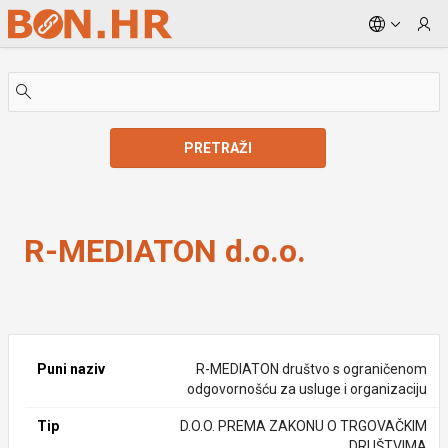
Skip to Main Content
PRETRAŽI
R-MEDIATON d.o.o.
R-MEDIATON d.o.o.
Puni naziv
R-MEDIATON društvo s ograničenom
odgovornošću za usluge i organizaciju
Tip
D.O.O. PREMA ZAKONU O TRGOVAČKIM
DRUŠTVIMA