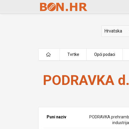
Skip to Main Content
Država
Tvrtke
Opći podaci
PODRAVKA d.d.
PODRAVKA d.
Puni naziv
PODRAVKA prehram
industrija