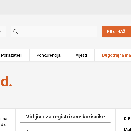
PRETRAŽI
Pokazatelji
Konkurencija
Vijesti
Dugotrajna mat
d.
Vidljivo za registrirane korisnike
bena
OIB
 d.d.
Mat