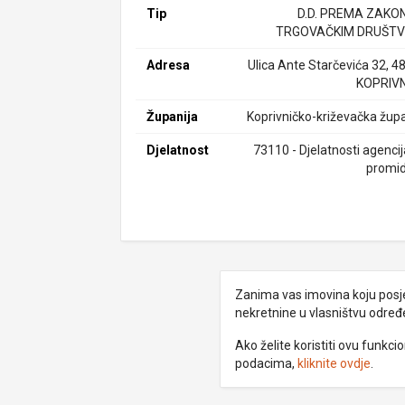
Tip
D.D. PREMA ZAKO
TRGOVAČKIM DRUŠTV
Adresa
Ulica Ante Starčevića 32, 4
KOPRIV
Županija
Koprivničko-križevačka župa
Djelatnost
73110 - Djelatnosti agencij
promi
Zanima vas imovina koju posjed
nekretnine u vlasništvu odre
Ako želite koristiti ovu funkc
podacima,
kliknite ovdje
.