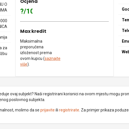
Ocjena
NU O
God
?/10
IMA
Tem
8000
NICA
Max kredit
Tel
nija
Maksimalna
Ema
preporučena
a za
We
izloženost prema
džbu
ovom kupcu (
saznajte
više
).
uje ovaj subjekt? Naši registrirani korisnici na ovom mjestu mogu pronać
đenog poslovnog subjekta.
ionalnost, molimo da se
prijavite
ili
registrirate
. Za primjer prikaza poduz