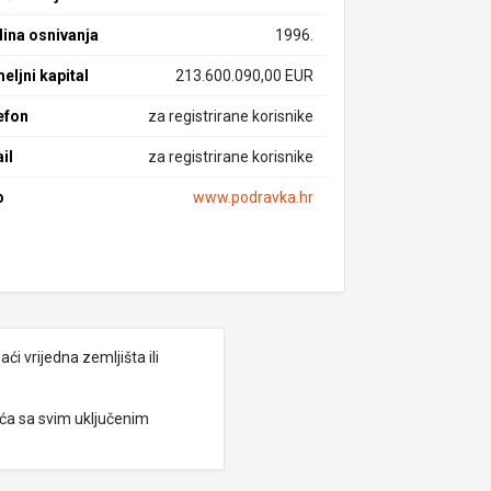
ina osnivanja
1996.
eljni kapital
213.600.090,00 EUR
efon
za registrirane korisnike
il
za registrirane korisnike
b
www.podravka.hr
i vrijedna zemljišta ili
eća sa svim uključenim