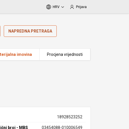
HRV
Prijava
NAPREDNA PRETRAGA
erijalna imovina
Procjena vrijednosti
18928523252
ični broj - MBS
03454088-010006549