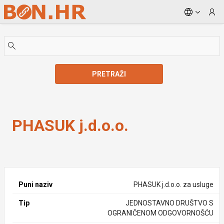
Skip to Main Content
PRETRAŽI
PHASUK j.d.o.o.
PHASUK j.d.o.o.
Puni naziv
PHASUK j.d.o.o. za usluge
Tip
JEDNOSTAVNO DRUŠTVO S
OGRANIČENOM ODGOVORNOŠĆU