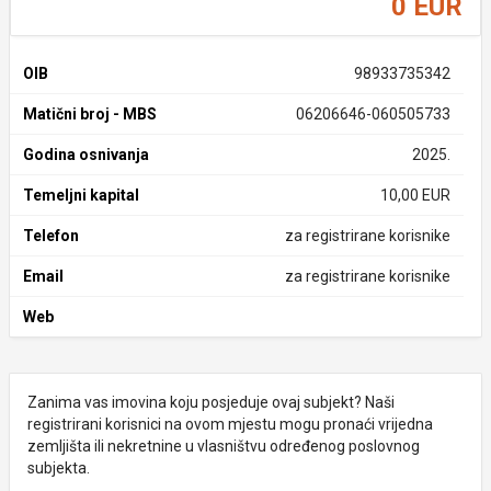
0 EUR
OIB
98933735342
Matični broj - MBS
06206646-060505733
Godina osnivanja
2025.
Temeljni kapital
10,00 EUR
Telefon
za registrirane korisnike
Email
za registrirane korisnike
Web
Zanima vas imovina koju posjeduje ovaj subjekt? Naši
registrirani korisnici na ovom mjestu mogu pronaći vrijedna
zemljišta ili nekretnine u vlasništvu određenog poslovnog
subjekta.