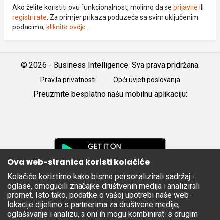
Ako želite koristiti ovu funkcionalnost, molimo da se
prijavite
ili
registrirate
. Za primjer prikaza poduzeća sa svim uključenim
podacima,
kliknite ovdje
.
© 2026 - Business Intelligence. Sva prava pridržana.
Pravila privatnosti
Opći uvjeti poslovanja
Preuzmite besplatno našu mobilnu aplikaciju:
Android
iOS
Google
Play
Ova web-stranica koristi kolačiće
Kolačiće koristimo kako bismo personalizirali sadržaj i
Apple
oglase, omogućili značajke društvenih medija i analizirali
Store
promet. Isto tako, podatke o vašoj upotrebi naše web-
lokacije dijelimo s partnerima za društvene medije,
oglašavanje i analizu, a oni ih mogu kombinirati s drugim