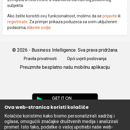
subjekta.
Ako želite koristiti ovu funkcionalnost, molimo da se
prijavite
ili
registrirate
. Za primjer prikaza poduzeća sa svim uključenim
podacima,
kliknite ovdje
.
© 2026 - Business Intelligence. Sva prava pridržana.
Pravila privatnosti
Opći uvjeti poslovanja
Preuzmite besplatno našu mobilnu aplikaciju:
Android
iOS
Google
Play
Ova web-stranica koristi kolačiće
Kolačiće koristimo kako bismo personalizirali sadržaj i
Apple
oglase, omogućili značajke društvenih medija i analizirali
Store
promet. Isto tako, podatke o vašoj upotrebi naše web-