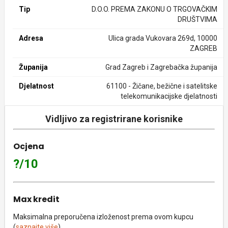
Tip
D.O.O. PREMA ZAKONU O TRGOVAČKIM
DRUŠTVIMA
Adresa
Ulica grada Vukovara 269d, 10000
ZAGREB
Županija
Grad Zagreb i Zagrebačka županija
Djelatnost
61100 - Žičane, bežične i satelitske
telekomunikacijske djelatnosti
Vidljivo za registrirane korisnike
Ocjena
?/10
Max kredit
Maksimalna preporučena izloženost prema ovom kupcu
(
saznajte više
).