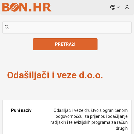
Skip to Main Content
PRETRAŽI
Odašiljači i veze d.o.o.
Odašiljači i veze d.o.o.
Puni naziv
Odašiljači i veze društvo s ograničenom
odgovornošću, za prijenos i odašiljanje
radijskih i televizijskih programa za račun
drugih