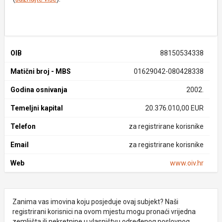
OIB
88150534338
Matični broj - MBS
01629042-080428338
Godina osnivanja
2002.
Temeljni kapital
20.376.010,00 EUR
Telefon
za registrirane korisnike
Email
za registrirane korisnike
Web
www.oiv.hr
Zanima vas imovina koju posjeduje ovaj subjekt? Naši
registrirani korisnici na ovom mjestu mogu pronaći vrijedna
zemljišta ili nekretnine u vlasništvu određenog poslovnog