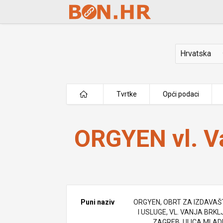
Skip to Main Content
Država
Tvrtke
Opći podaci
ORGYEN vl. Vanja Brkljač
ORGYEN vl. Va
Puni naziv
ORGYEN, OBRT ZA IZDAVA
I USLUGE, VL. VANJA BRKL
ZAGREB, ULICA MLA