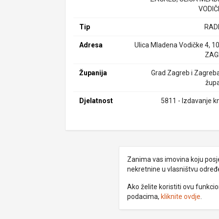
VODIČ
Tip
RAD
Adresa
Ulica Mladena Vodičke 4, 1
ZAG
Županija
Grad Zagreb i Zagreb
župa
Djelatnost
5811 - Izdavanje kn
Zanima vas imovina koju posjed
nekretnine u vlasništvu odre
Ako želite koristiti ovu funkc
podacima,
kliknite ovdje
.