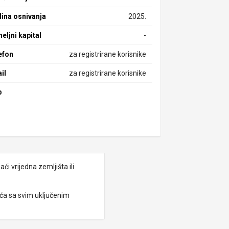
ina osnivanja
2025.
eljni kapital
-
efon
za registrirane korisnike
il
za registrirane korisnike
b
i vrijedna zemljišta ili
eća sa svim uključenim