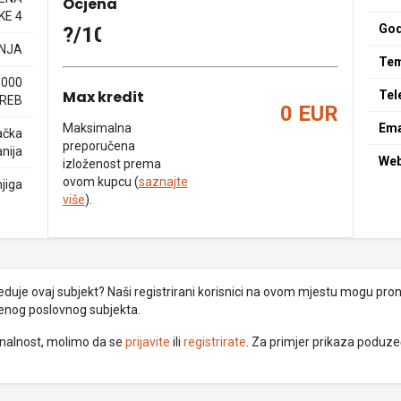
Ocjena
KE 4
God
?/10
NJA
Tem
0000
Max kredit
Tel
REB
0 EUR
Maksimalna
Ema
ačka
preporučena
nija
We
izloženost prema
ovom kupcu (
saznajte
jiga
više
).
uje ovaj subjekt? Naši registrirani korisnici na ovom mjestu mogu pronać
đenog poslovnog subjekta.
ionalnost, molimo da se
prijavite
ili
registrirate
. Za primjer prikaza poduz