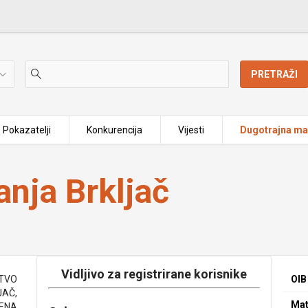
PRETRAŽI
Pokazatelji
Konkurencija
Vijesti
Dugotrajna mat
nja Brkljač
Vidljivo za registrirane korisnike
ŠTVO
OIB
JAČ,
Mat
DENA