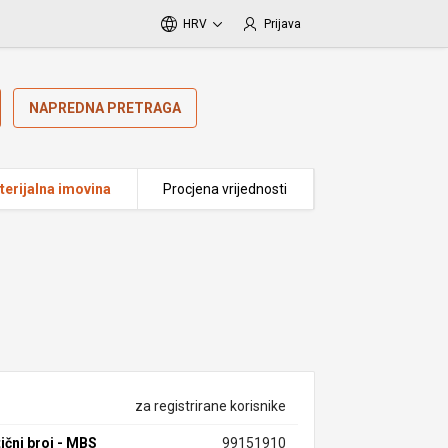
HRV
Prijava
NAPREDNA PRETRAGA
erijalna imovina
Procjena vrijednosti
za registrirane korisnike
ični broj - MBS
99151910