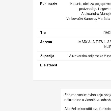
Puni naziv
Naturis, obrt za poljopriv
proizvodnju i trgovinu
Aleksandra Manojlo
Vinkovački Banovci, Maršala 
Tip
RAD
Adresa
MARŠALA TITA 1, 3
NIJ
Županija
Vukovarsko-srijemska župa
Djelatnost
Zanima vas imovina koju posjed
nekretnine u vlasništvu odre
Ako želite koristiti ovu funkc