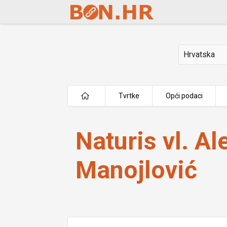
Skip to Main Content
Država
Tvrtke
Opći podaci
Naturis vl. Aleksandra Manojlović
Naturis vl. A
Manojlović