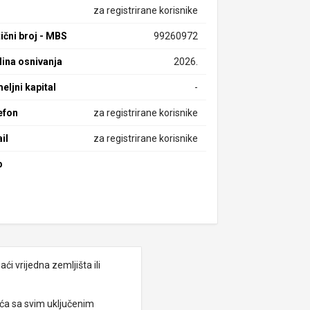
za registrirane korisnike
ični broj - MBS
99260972
ina osnivanja
2026.
eljni kapital
-
efon
za registrirane korisnike
il
za registrirane korisnike
b
i vrijedna zemljišta ili
eća sa svim uključenim