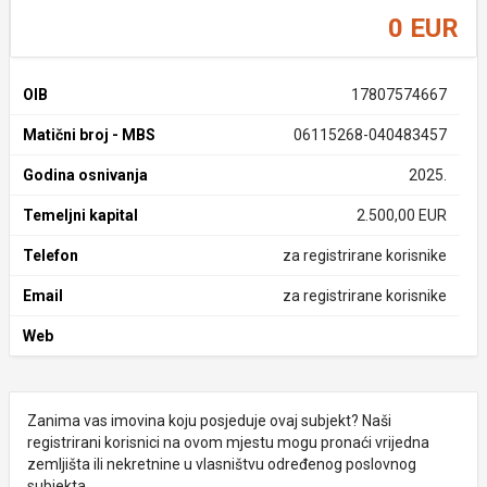
0 EUR
OIB
17807574667
Matični broj - MBS
06115268-040483457
Godina osnivanja
2025.
Temeljni kapital
2.500,00 EUR
Telefon
za registrirane korisnike
Email
za registrirane korisnike
Web
Zanima vas imovina koju posjeduje ovaj subjekt? Naši
registrirani korisnici na ovom mjestu mogu pronaći vrijedna
zemljišta ili nekretnine u vlasništvu određenog poslovnog
subjekta.