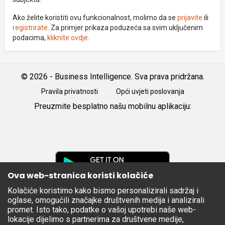
Ako želite koristiti ovu funkcionalnost, molimo da se
prijavite
ili
registrirate
. Za primjer prikaza poduzeća sa svim uključenim
podacima,
kliknite ovdje
.
© 2026 - Business Intelligence. Sva prava pridržana.
Pravila privatnosti
Opći uvjeti poslovanja
Preuzmite besplatno našu mobilnu aplikaciju:
Android
iOS
Google
Play
Ova web-stranica koristi kolačiće
Kolačiće koristimo kako bismo personalizirali sadržaj i
Apple
oglase, omogućili značajke društvenih medija i analizirali
Store
promet. Isto tako, podatke o vašoj upotrebi naše web-
lokacije dijelimo s partnerima za društvene medije,