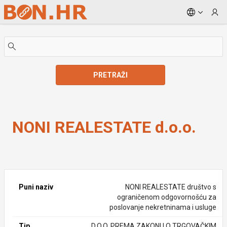
Skip to Main Content
PRETRAŽI
NONI REALESTATE d.o.o.
NONI REALESTATE d.o.o.
Puni naziv
NONI REALESTATE društvo s
ograničenom odgovornošću za
poslovanje nekretninama i usluge
Tip
D.O.O. PREMA ZAKONU O TRGOVAČKIM