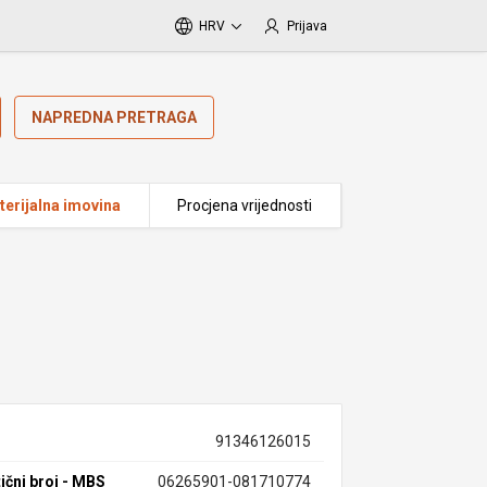
HRV
Prijava
NAPREDNA PRETRAGA
erijalna imovina
Procjena vrijednosti
91346126015
ični broj - MBS
06265901-081710774