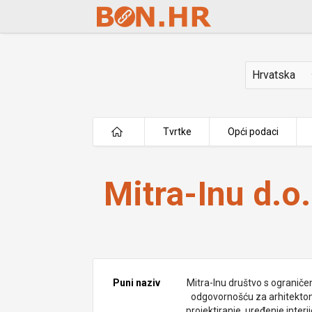
Skip to Main Content
Država
Tvrtke
Opći podaci
Mitra-Inu d.o.o.
Mitra-Inu d.o.
Puni naziv
Mitra-Inu društvo s ogranič
odgovornošću za arhitekto
projektiranje, uređenje interij