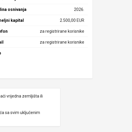
ina osnivanja
2026.
eljni kapital
2.500,00 EUR
efon
za registrirane korisnike
il
za registrirane korisnike
b
i vrijedna zemljišta ili
eća sa svim uključenim