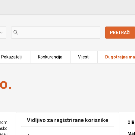
PRETRAŽI
Pokazatelji
Konkurencija
Vijesti
Dugotrajna mat
o.
Vidljivo za registrirane korisnike
enom
OIB
nsko
Mat
era i