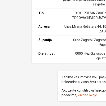
savjetov
Tip
D.O.O. PREMA ZAKO
TRGOVAČKIM DRUŠTV
Adresa
Ulica Milana Rešetara 44, 1
ZAG
Županija
Grad Zagreb i Zagreb
župa
Djelatnost
0000 - Fizičke osobe
djelat
Zanima vas imovina koju posjed
nekretnine u vlasništvu odre
Ako želite koristiti ovu funkc
podacima,
kliknite ovdje
.