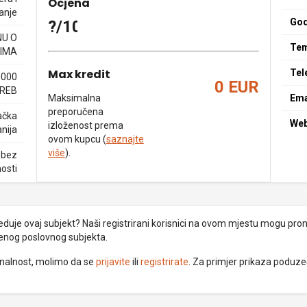
Ocjena
anje
God
?/10
NU O
Tem
IMA
Max kredit
Tel
0000
0 EUR
REB
Maksimalna
Ema
preporučena
ačka
We
izloženost prema
nija
ovom kupcu (
saznajte
više
).
 bez
nosti
uje ovaj subjekt? Naši registrirani korisnici na ovom mjestu mogu pronać
đenog poslovnog subjekta.
ionalnost, molimo da se
prijavite
ili
registrirate
. Za primjer prikaza poduz