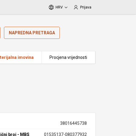
HRV
Prijava
NAPREDNA PRETRAGA
erijalna imovina
Procjena vrijednosti
38016445738
ični broj - MBS
01535137-080377932