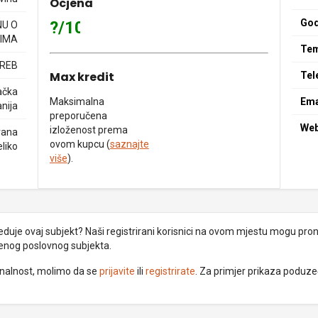
Ocjena
God
?/10
NU O
IMA
Tem
GREB
Max kredit
Tel
ačka
Maksimalna
Ema
nija
preporučena
We
izloženost prema
rana
ovom kupcu (
saznajte
eliko
više
).
uje ovaj subjekt? Naši registrirani korisnici na ovom mjestu mogu pronać
đenog poslovnog subjekta.
ionalnost, molimo da se
prijavite
ili
registrirate
. Za primjer prikaza poduz