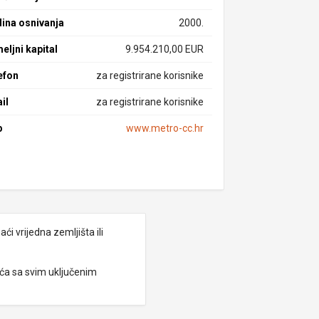
ina osnivanja
2000.
eljni kapital
9.954.210,00 EUR
efon
za registrirane korisnike
il
za registrirane korisnike
b
www.metro-cc.hr
i vrijedna zemljišta ili
eća sa svim uključenim