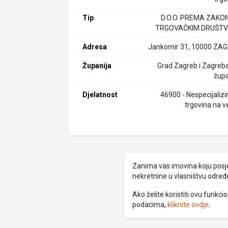
Tip
D.O.O. PREMA ZAKO
TRGOVAČKIM DRUŠTV
Adresa
Jankomir 31, 10000 ZA
Županija
Grad Zagreb i Zagreb
župa
Djelatnost
46900 - Nespecijalizi
trgovina na v
Zanima vas imovina koju posjed
nekretnine u vlasništvu odre
Ako želite koristiti ovu funkc
podacima,
kliknite ovdje
.