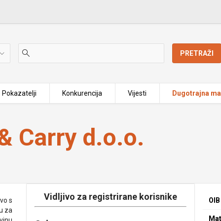
PRETRAŽI
Pokazatelji
Konkurencija
Vijesti
Dugotrajna mat
 Carry d.o.o.
Vidljivo za registrirane korisnike
vo s
OIB
u za
Mat
vinu