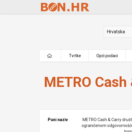
Skip to Main Content
Država
Tvrtke
Opći podaci
METRO Cash & Carry d.o.o.
METRO Cash &
Puni naziv
METRO Cash & Carry društ
ograničenom odgovornošć
trgo