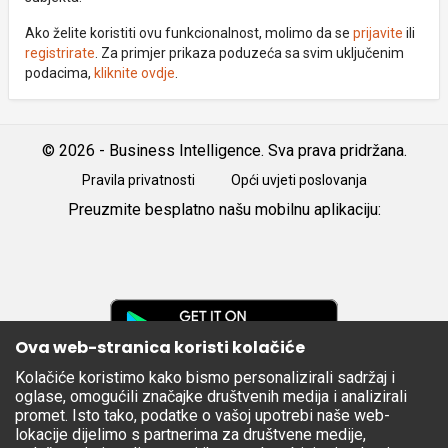
Ako želite koristiti ovu funkcionalnost, molimo da se
prijavite
ili
registrirate
. Za primjer prikaza poduzeća sa svim uključenim
podacima,
kliknite ovdje
.
© 2026 - Business Intelligence. Sva prava pridržana.
Pravila privatnosti
Opći uvjeti poslovanja
Preuzmite besplatno našu mobilnu aplikaciju:
Android
iOS
Google
Play
Ova web-stranica koristi kolačiće
Kolačiće koristimo kako bismo personalizirali sadržaj i
Apple
oglase, omogućili značajke društvenih medija i analizirali
Store
promet. Isto tako, podatke o vašoj upotrebi naše web-
lokacije dijelimo s partnerima za društvene medije,