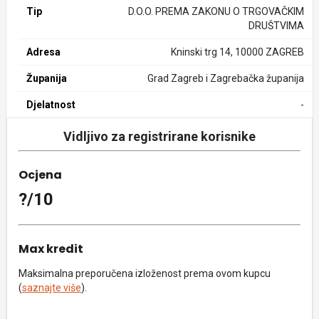
Tip
D.O.O. PREMA ZAKONU O TRGOVAČKIM
DRUŠTVIMA
Adresa
Kninski trg 14, 10000 ZAGREB
Županija
Grad Zagreb i Zagrebačka županija
Djelatnost
-
Vidljivo za registrirane korisnike
Ocjena
?/10
Max kredit
Maksimalna preporučena izloženost prema ovom kupcu
(
saznajte više
).