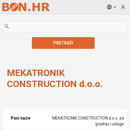
Skip to Main Content
PRETRAŽI
MEKATRONIK CONSTRUCTION d.o.o.
MEKATRONIK
CONSTRUCTION d.o.o.
Puni naziv
MEKATRONIK CONSTRUCTION d.o.o. za
gradnju i usluge