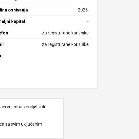
ina osnivanja
2026.
eljni kapital
-
efon
za registrirane korisnike
il
za registrirane korisnike
b
i vrijedna zemljišta ili
eća sa svim uključenim