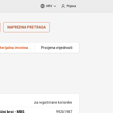
HRV
Prijava
NAPREDNA PRETRAGA
erijalna imovina
Procjena vrijednosti
za registrirane korisnike
ični broj - MBS
99261987