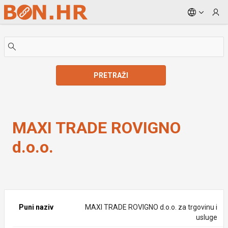
Skip to Main Content
PRETRAŽI
MAXI TRADE ROVIGNO d.o.o.
MAXI TRADE ROVIGNO
d.o.o.
Puni naziv
MAXI TRADE ROVIGNO d.o.o. za trgovinu i
usluge