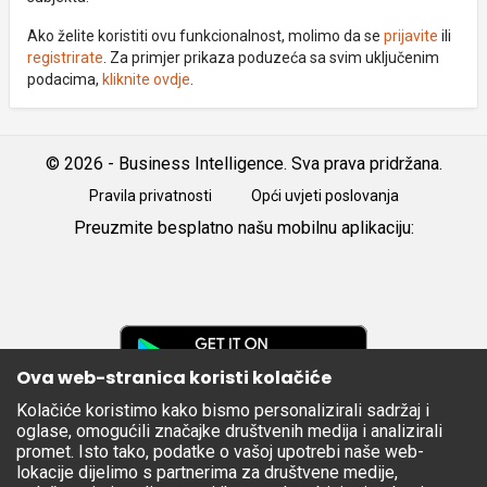
Ako želite koristiti ovu funkcionalnost, molimo da se
prijavite
ili
registrirate
. Za primjer prikaza poduzeća sa svim uključenim
podacima,
kliknite ovdje
.
© 2026 - Business Intelligence. Sva prava pridržana.
Pravila privatnosti
Opći uvjeti poslovanja
Preuzmite besplatno našu mobilnu aplikaciju:
Android
iOS
Google
Play
Ova web-stranica koristi kolačiće
Kolačiće koristimo kako bismo personalizirali sadržaj i
Apple
oglase, omogućili značajke društvenih medija i analizirali
Store
promet. Isto tako, podatke o vašoj upotrebi naše web-
lokacije dijelimo s partnerima za društvene medije,