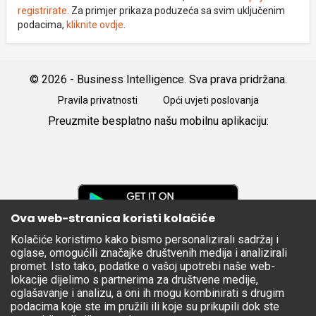
registrirate
. Za primjer prikaza poduzeća sa svim uključenim
podacima,
kliknite ovdje
.
© 2026 - Business Intelligence. Sva prava pridržana.
Pravila privatnosti
Opći uvjeti poslovanja
Preuzmite besplatno našu mobilnu aplikaciju:
Android
iOS
Google
Play
Ova web-stranica koristi kolačiće
Kolačiće koristimo kako bismo personalizirali sadržaj i
Apple
oglase, omogućili značajke društvenih medija i analizirali
Store
promet. Isto tako, podatke o vašoj upotrebi naše web-
lokacije dijelimo s partnerima za društvene medije,
oglašavanje i analizu, a oni ih mogu kombinirati s drugim
podacima koje ste im pružili ili koje su prikupili dok ste