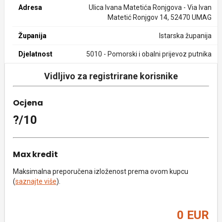
Adresa
Ulica Ivana Matetića Ronjgova - Via Ivan
Matetić Ronjgov 14, 52470 UMAG
Županija
Istarska županija
Djelatnost
5010 - Pomorski i obalni prijevoz putnika
Vidljivo za registrirane korisnike
Ocjena
?/10
Max kredit
Maksimalna preporučena izloženost prema ovom kupcu
(
saznajte više
).
0 EUR