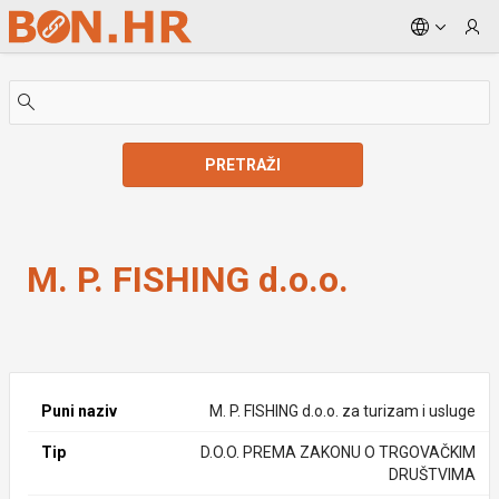
Skip to Main Content
PRETRAŽI
M. P. FISHING d.o.o.
M. P. FISHING d.o.o.
Puni naziv
M. P. FISHING d.o.o. za turizam i usluge
Tip
D.O.O. PREMA ZAKONU O TRGOVAČKIM
DRUŠTVIMA