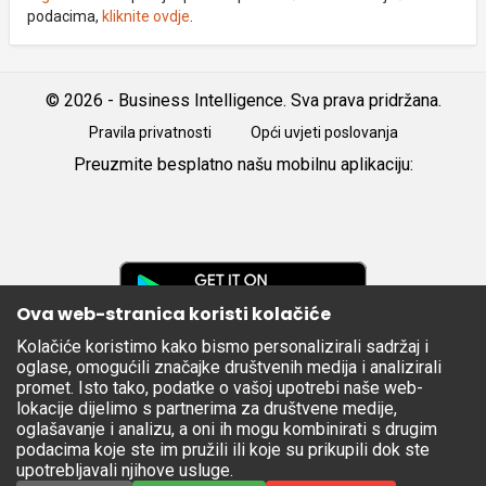
podacima,
kliknite ovdje
.
© 2026 - Business Intelligence. Sva prava pridržana.
Pravila privatnosti
Opći uvjeti poslovanja
Preuzmite besplatno našu mobilnu aplikaciju:
Android
iOS
Google
Play
Ova web-stranica koristi kolačiće
Kolačiće koristimo kako bismo personalizirali sadržaj i
Apple
oglase, omogućili značajke društvenih medija i analizirali
Store
promet. Isto tako, podatke o vašoj upotrebi naše web-
lokacije dijelimo s partnerima za društvene medije,
oglašavanje i analizu, a oni ih mogu kombinirati s drugim
podacima koje ste im pružili ili koje su prikupili dok ste
upotrebljavali njihove usluge.