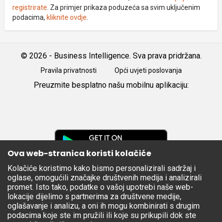
registrirate
. Za primjer prikaza poduzeća sa svim uključenim
podacima,
kliknite ovdje
.
© 2026 - Business Intelligence. Sva prava pridržana.
Pravila privatnosti
Opći uvjeti poslovanja
Preuzmite besplatno našu mobilnu aplikaciju:
Android
iOS
Google
Play
Ova web-stranica koristi kolačiće
Kolačiće koristimo kako bismo personalizirali sadržaj i
Apple
oglase, omogućili značajke društvenih medija i analizirali
Store
promet. Isto tako, podatke o vašoj upotrebi naše web-
lokacije dijelimo s partnerima za društvene medije,
oglašavanje i analizu, a oni ih mogu kombinirati s drugim
podacima koje ste im pružili ili koje su prikupili dok ste