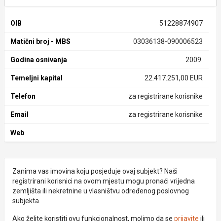
OIB
51228874907
Matični broj - MBS
03036138-090006523
Godina osnivanja
2009.
Temeljni kapital
22.417.251,00 EUR
Telefon
za registrirane korisnike
Email
za registrirane korisnike
Web
Zanima vas imovina koju posjeduje ovaj subjekt? Naši
registrirani korisnici na ovom mjestu mogu pronaći vrijedna
zemljišta ili nekretnine u vlasništvu određenog poslovnog
subjekta.
Ako želite koristiti ovu funkcionalnost, molimo da se
prijavite
ili