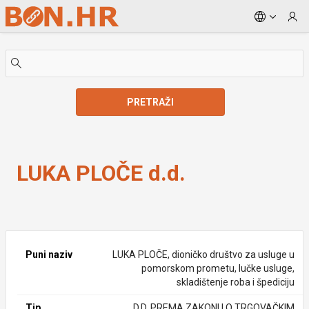
Skip to Main Content
PRETRAŽI
LUKA PLOČE d.d.
LUKA PLOČE d.d.
Puni naziv
LUKA PLOČE, dioničko društvo za usluge u
pomorskom prometu, lučke usluge,
skladištenje roba i špediciju
Tip
D.D. PREMA ZAKONU O TRGOVAČKIM