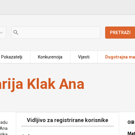
PRETRAŽI
Pokazatelji
Konkurencija
Vijesti
Dugotrajna mat
arija Klak Ana
Vidljivo za registrirane korisnike
zradu
OIB
 Ana
Mat
iška