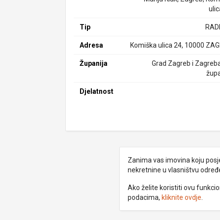
uli
Tip
RAD
Adresa
Komiška ulica 24, 10000 ZA
Županija
Grad Zagreb i Zagreb
župa
Djelatnost
Zanima vas imovina koju posjed
nekretnine u vlasništvu odre
Ako želite koristiti ovu funkc
podacima,
kliknite ovdje
.