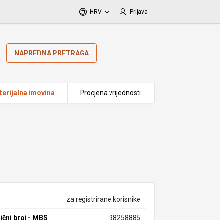
HRV
Prijava
NAPREDNA PRETRAGA
erijalna imovina
Procjena vrijednosti
za registrirane korisnike
ični broj - MBS
98258885