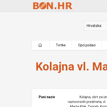
Skip to Main Content
Država
Tvrtke
Opći podaci
Kolajna vl. Marija Klak Ana
Kolajna vl. M
Puni naziv
Kolajna, obrt za i
raznovrsnih predmeta, vl.
Marija Klak, Zagreb, Kom