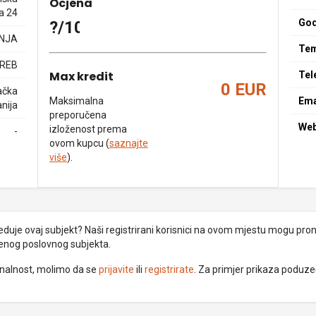
Ocjena
ca 24
God
?/10
NJA
Tem
GREB
Max kredit
Tel
0 EUR
ačka
Maksimalna
Ema
nija
preporučena
We
izloženost prema
-
ovom kupcu (
saznajte
više
).
uje ovaj subjekt? Naši registrirani korisnici na ovom mjestu mogu pronać
đenog poslovnog subjekta.
ionalnost, molimo da se
prijavite
ili
registrirate
. Za primjer prikaza poduz