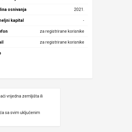
ina osnivanja
2021.
eljni kapital
-
efon
za registrirane korisnike
il
za registrirane korisnike
b
i vrijedna zemljišta ili
eća sa svim uključenim