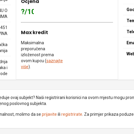
Ocjena
God
?/10
NU O
IMA
Tem
0451
Max kredit
Tel
VINA
Maksimalna
Ema
ačka
preporučena
nija
We
izloženost prema
ovom kupcu (
saznajte
dnja
više
).
ka i
vode
uje ovaj subjekt? Naši registrirani korisnici na ovom mjestu mogu pronać
đenog poslovnog subjekta.
ionalnost, molimo da se
prijavite
ili
registrirate
. Za primjer prikaza poduz