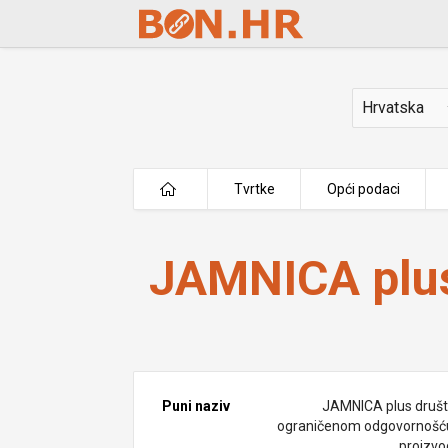
Skip to Main Content
Država
Tvrtke
Opći podaci
JAMNICA plus d.o.o.
JAMNICA plus
Puni naziv
JAMNICA plus društ
ograničenom odgovornošć
proizvo