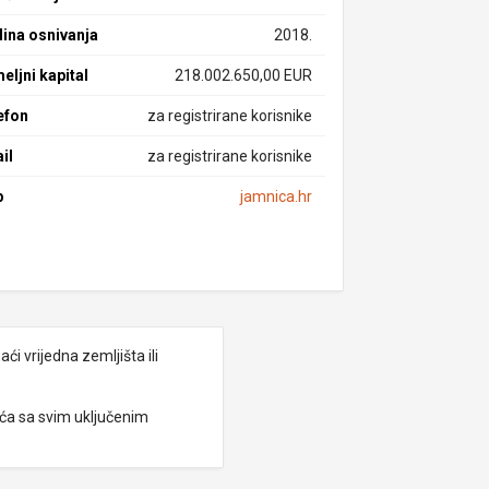
ina osnivanja
2018.
eljni kapital
218.002.650,00 EUR
efon
za registrirane korisnike
il
za registrirane korisnike
b
jamnica.hr
i vrijedna zemljišta ili
eća sa svim uključenim