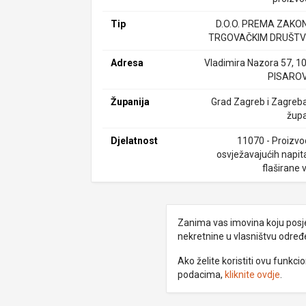
Tip
D.O.O. PREMA ZAKO
TRGOVAČKIM DRUŠTV
Adresa
Vladimira Nazora 57, 1
PISARO
Županija
Grad Zagreb i Zagreb
župa
Djelatnost
11070 - Proizvo
osvježavajućih napita
flaširane 
Zanima vas imovina koju posjed
nekretnine u vlasništvu odre
Ako želite koristiti ovu funkc
podacima,
kliknite ovdje
.