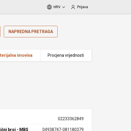
HRV
Prijava
NAPREDNA PRETRAGA
erijalna imovina
Procjena vrijednosti
02233362849
ični broj - MBS
04938747-081180379