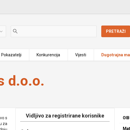
PRETRAŽI
Pokazatelji
Konkurencija
Vijesti
Dugotrajna mat
 d.o.o.
Vidljivo za registrirane korisnike
vo s
OIB
u za
Mat
dnju