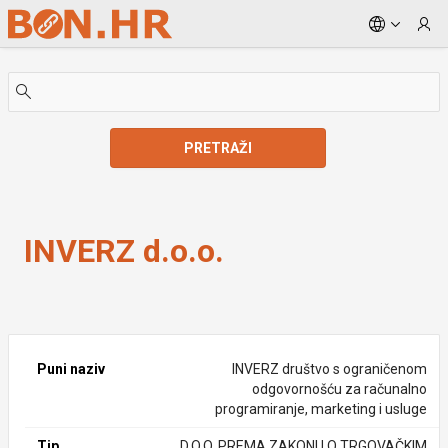
Skip to Main Content
PRETRAŽI
INVERZ d.o.o.
INVERZ d.o.o.
Puni naziv
INVERZ društvo s ograničenom
odgovornošću za računalno
programiranje, marketing i usluge
Tip
D.O.O. PREMA ZAKONU O TRGOVAČKIM