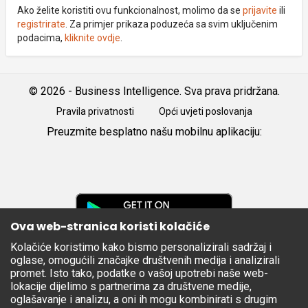
Ako želite koristiti ovu funkcionalnost, molimo da se
prijavite
ili
registrirate
. Za primjer prikaza poduzeća sa svim uključenim
podacima,
kliknite ovdje
.
© 2026 - Business Intelligence. Sva prava pridržana.
Pravila privatnosti
Opći uvjeti poslovanja
Preuzmite besplatno našu mobilnu aplikaciju:
Android
iOS
Google
Play
Ova web-stranica koristi kolačiće
Kolačiće koristimo kako bismo personalizirali sadržaj i
Apple
oglase, omogućili značajke društvenih medija i analizirali
Store
promet. Isto tako, podatke o vašoj upotrebi naše web-
lokacije dijelimo s partnerima za društvene medije,
oglašavanje i analizu, a oni ih mogu kombinirati s drugim