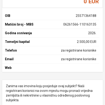
0 EUR
OIB
25571364188
Matični broj - MBS
06261566-110163135
Godina osnivanja
2026.
Temeljni kapital
2.500,00 EUR
Telefon
za registrirane korisnike
Email
za registrirane korisnike
Web
Zanima vas imovina koju posjeduje ovaj subjekt? Naši
registrirani korisnici na ovom mjestu mogu pronaći vrijedna
zemljišta ili nekretnine u vlasništvu određenog poslovnog
subjekta.