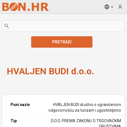
Skip to Main Content
PRETRAŽI
HVALJEN BUDI d.o.o.
HVALJEN BUDI d.o.o.
Puni naziv
HVALJEN BUDI društvo s ograničenom
odgovornošću za turizam i ugostiteljstvo
Tip
D.O.O. PREMA ZAKONU O TRGOVAČKIM
DRUŠTVIMA