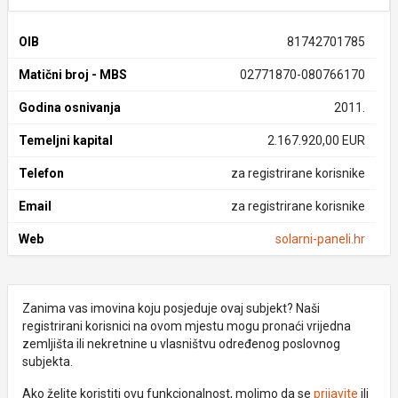
OIB
81742701785
Matični broj - MBS
02771870-080766170
Godina osnivanja
2011.
Temeljni kapital
2.167.920,00 EUR
Telefon
za registrirane korisnike
Email
za registrirane korisnike
Web
solarni-paneli.hr
Zanima vas imovina koju posjeduje ovaj subjekt? Naši
registrirani korisnici na ovom mjestu mogu pronaći vrijedna
zemljišta ili nekretnine u vlasništvu određenog poslovnog
subjekta.
Ako želite koristiti ovu funkcionalnost, molimo da se
prijavite
ili