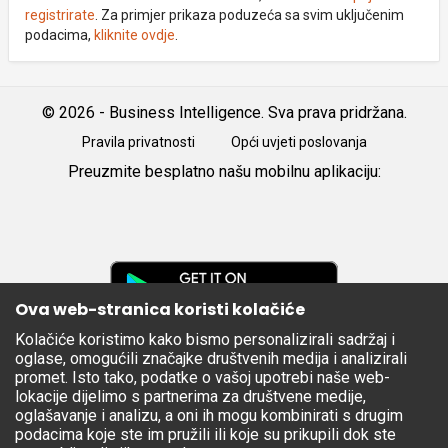
registrirate
. Za primjer prikaza poduzeća sa svim uključenim
podacima,
kliknite ovdje
.
© 2026 - Business Intelligence. Sva prava pridržana.
Pravila privatnosti
Opći uvjeti poslovanja
Preuzmite besplatno našu mobilnu aplikaciju:
Android
iOS
Google
Play
Ova web-stranica koristi kolačiće
Kolačiće koristimo kako bismo personalizirali sadržaj i
Apple
oglase, omogućili značajke društvenih medija i analizirali
Store
promet. Isto tako, podatke o vašoj upotrebi naše web-
lokacije dijelimo s partnerima za društvene medije,
oglašavanje i analizu, a oni ih mogu kombinirati s drugim
podacima koje ste im pružili ili koje su prikupili dok ste