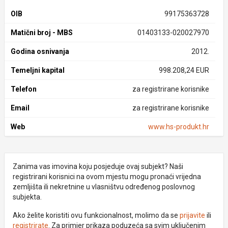
OIB
99175363728
Matični broj - MBS
01403133-020027970
Godina osnivanja
2012.
Temeljni kapital
998.208,24 EUR
Telefon
za registrirane korisnike
Email
za registrirane korisnike
Web
www.hs-produkt.hr
Zanima vas imovina koju posjeduje ovaj subjekt? Naši
registrirani korisnici na ovom mjestu mogu pronaći vrijedna
zemljišta ili nekretnine u vlasništvu određenog poslovnog
subjekta.
Ako želite koristiti ovu funkcionalnost, molimo da se
prijavite
ili
registrirate
. Za primjer prikaza poduzeća sa svim uključenim