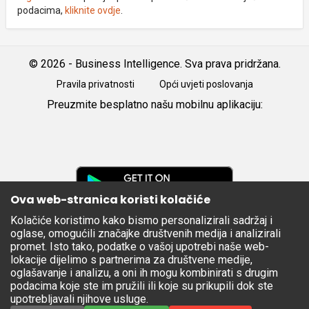
podacima,
kliknite ovdje
.
© 2026 - Business Intelligence. Sva prava pridržana.
Pravila privatnosti
Opći uvjeti poslovanja
Preuzmite besplatno našu mobilnu aplikaciju:
Android
iOS
Google
Play
Ova web-stranica koristi kolačiće
Kolačiće koristimo kako bismo personalizirali sadržaj i
Apple
oglase, omogućili značajke društvenih medija i analizirali
Store
promet. Isto tako, podatke o vašoj upotrebi naše web-
lokacije dijelimo s partnerima za društvene medije,
oglašavanje i analizu, a oni ih mogu kombinirati s drugim
podacima koje ste im pružili ili koje su prikupili dok ste
upotrebljavali njihove usluge.