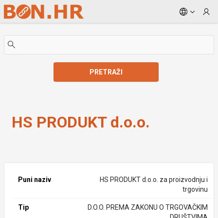
Skip to Main Content
PRETRAŽI
HS PRODUKT d.o.o.
HS PRODUKT d.o.o.
Puni naziv
HS PRODUKT d.o.o. za proizvodnju i
trgovinu
Tip
D.O.O. PREMA ZAKONU O TRGOVAČKIM
DRUŠTVIMA