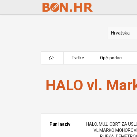
Skip to Main Content
Država
Tvrtke
Opći podaci
HALO vl. Marko Mohorovičić
HALO vl. Mar
Puni naziv
HALO, MUŽ, OBRT ZA USL
VL.MARKO MOHOROVI
RIJEKA, DEMETRO