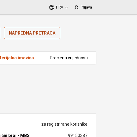
HRV
Prijava
NAPREDNA PRETRAGA
erijalna imovina
Procjena vrijednosti
za registrirane korisnike
ični broj - MBS
99150387