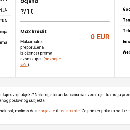
Ocjena
God
?/10
NJA
Tem
JEKA
Max kredit
Tel
nija
0 EUR
Maksimalna
Ema
dama
preporučena
We
izloženost prema
ovom kupcu (
saznajte
više
).
uje ovaj subjekt? Naši registrirani korisnici na ovom mjestu mogu pronać
đenog poslovnog subjekta.
ionalnost, molimo da se
prijavite
ili
registrirate
. Za primjer prikaza poduz