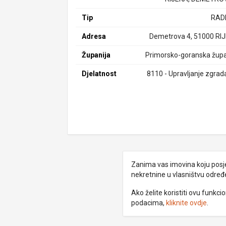
Tip
RAD
Adresa
Demetrova 4, 51000 RI
Županija
Primorsko-goranska župa
Djelatnost
8110 - Upravljanje zgra
Zanima vas imovina koju posjed
nekretnine u vlasništvu odre
Ako želite koristiti ovu funkc
podacima,
kliknite ovdje
.