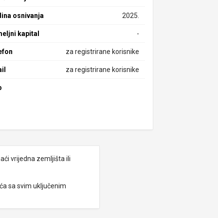
ina osnivanja
2025.
eljni kapital
-
efon
za registrirane korisnike
il
za registrirane korisnike
b
i vrijedna zemljišta ili
eća sa svim uključenim