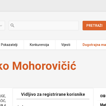
PRETRAŽI
Pokazatelji
Konkurencija
Vijesti
Dugotrajna mat
ko Mohorovičić
Vidljivo za registrirane korisnike
UGE,
OIB
ČIĆ,
Mat
VA 4