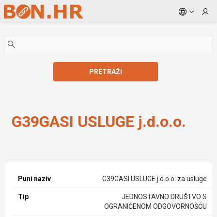
Skip to Main Content
PRETRAŽI
G39GASI USLUGE j.d.o.o.
G39GASI USLUGE j.d.o.o.
Puni naziv
G39GASI USLUGE j.d.o.o. za usluge
Tip
JEDNOSTAVNO DRUŠTVO S
OGRANIČENOM ODGOVORNOŠĆU