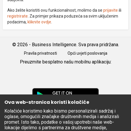
Ako želite koristiti ovu funkcionalnost, molimo da se
prijavite
ili
registrirate
. Za primjer prikaza poduzeća sa svim uključenim
podacima,
kliknite ovdje
.
© 2026 - Business Intelligence. Sva prava pridržana.
Pravila privatnosti
Opći uvjeti poslovanja
Preuzmite besplatno našu mobilnu aplikaciju:
Android
iOS
Google
Play
Ova web-stranica koristi kolačiće
Kolačiće koristimo kako bismo personalizirali sadržaj i
Apple
oglase, omogućili značajke društvenih medija i analizirali
Store
promet. Isto tako, podatke o vašoj upotrebi naše web-
lokacije dijelimo s partnerima za društvene medije,