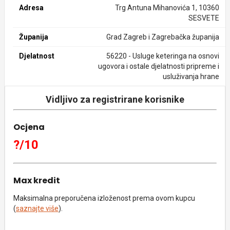
Adresa
Trg Antuna Mihanovića 1, 10360
SESVETE
Županija
Grad Zagreb i Zagrebačka županija
Djelatnost
56220 - Usluge keteringa na osnovi
ugovora i ostale djelatnosti pripreme i
usluživanja hrane
Vidljivo za registrirane korisnike
Ocjena
?/10
Max kredit
Maksimalna preporučena izloženost prema ovom kupcu
(
saznajte više
).