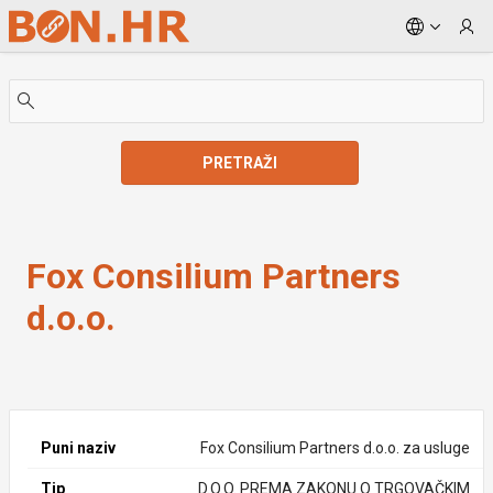
Skip to Main Content
PRETRAŽI
Fox Consilium Partners d.o.o.
Fox Consilium Partners
d.o.o.
Puni naziv
Fox Consilium Partners d.o.o. za usluge
Tip
D.O.O. PREMA ZAKONU O TRGOVAČKIM