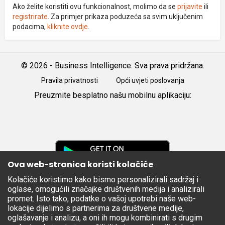
Ako želite koristiti ovu funkcionalnost, molimo da se
prijavite
ili
registrirate
. Za primjer prikaza poduzeća sa svim uključenim
podacima,
kliknite ovdje
.
© 2026 - Business Intelligence. Sva prava pridržana.
Pravila privatnosti
Opći uvjeti poslovanja
Preuzmite besplatno našu mobilnu aplikaciju:
Android
iOS
Google
Play
Ova web-stranica koristi kolačiće
Kolačiće koristimo kako bismo personalizirali sadržaj i
Apple
oglase, omogućili značajke društvenih medija i analizirali
Store
promet. Isto tako, podatke o vašoj upotrebi naše web-
lokacije dijelimo s partnerima za društvene medije,
oglašavanje i analizu, a oni ih mogu kombinirati s drugim