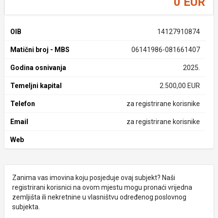
0 EUR
OIB
14127910874
Matični broj - MBS
06141986-081661407
Godina osnivanja
2025.
Temeljni kapital
2.500,00 EUR
Telefon
za registrirane korisnike
Email
za registrirane korisnike
Web
Zanima vas imovina koju posjeduje ovaj subjekt? Naši
registrirani korisnici na ovom mjestu mogu pronaći vrijedna
zemljišta ili nekretnine u vlasništvu određenog poslovnog
subjekta.