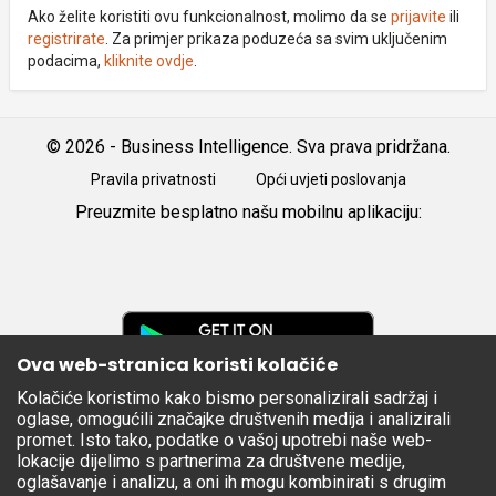
Ako želite koristiti ovu funkcionalnost, molimo da se
prijavite
ili
registrirate
. Za primjer prikaza poduzeća sa svim uključenim
podacima,
kliknite ovdje
.
© 2026 - Business Intelligence. Sva prava pridržana.
Pravila privatnosti
Opći uvjeti poslovanja
Preuzmite besplatno našu mobilnu aplikaciju:
Android
iOS
Google
Play
Ova web-stranica koristi kolačiće
Kolačiće koristimo kako bismo personalizirali sadržaj i
Apple
oglase, omogućili značajke društvenih medija i analizirali
Store
promet. Isto tako, podatke o vašoj upotrebi naše web-
lokacije dijelimo s partnerima za društvene medije,
oglašavanje i analizu, a oni ih mogu kombinirati s drugim