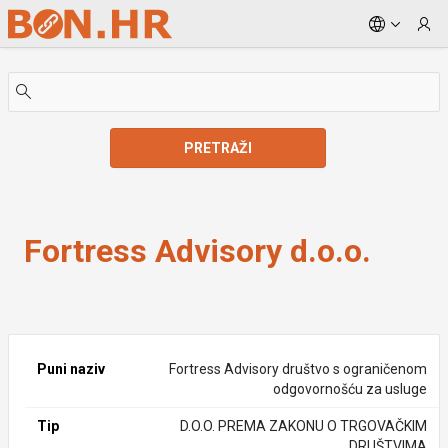
Skip to Main Content
PRETRAŽI
Fortress Advisory d.o.o.
Fortress Advisory d.o.o.
Puni naziv
Fortress Advisory društvo s ograničenom
odgovornošću za usluge
Tip
D.O.O. PREMA ZAKONU O TRGOVAČKIM
DRUŠTVIMA