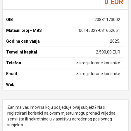
0 EUR
OIB
20881173002
Matični broj - MBS
06145329-081662651
Godina osnivanja
2025.
Temeljni kapital
2.500,00 EUR
Telefon
za registrirane korisnike
Email
za registrirane korisnike
Web
Zanima vas imovina koju posjeduje ovaj subjekt? Naši
registrirani korisnici na ovom mjestu mogu pronaći vrijedna
zemljišta ili nekretnine u vlasništvu određenog poslovnog
subjekta.