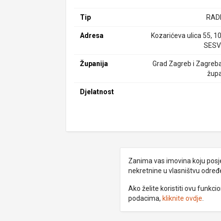
Tip
RAD
Adresa
Kozarićeva ulica 55, 1
SESV
Županija
Grad Zagreb i Zagreb
župa
Djelatnost
Zanima vas imovina koju posjed
nekretnine u vlasništvu odre
Ako želite koristiti ovu funkc
podacima,
kliknite ovdje
.