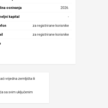
ina osnivanja
2026.
eljni kapital
-
efon
za registrirane korisnike
il
za registrirane korisnike
b
i vrijedna zemljišta ili
eća sa svim uključenim