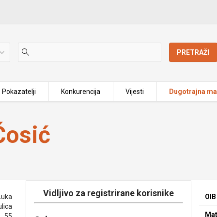
PRETRAŽI
Pokazatelji
Konkurencija
Vijesti
Dugotrajna mat
Ćosić
Vidljivo za registrirane korisnike
 Luka
OIB
lica
Mat
55