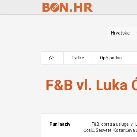
Skip to Main Content
Država
Tvrtke
Opći podaci
F&B vl. Luka Ćosić
F&B vl. Luka 
Puni naziv
F&B, obrt za usluge, vl.
Ćosić, Sesvete, Kozarićeva u