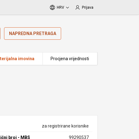
HRV
Prijava
NAPREDNA PRETRAGA
erijalna imovina
Procjena vrijednosti
za registrirane korisnike
ični broj - MBS
99290537