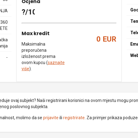
Ocjena
God
?/10
NJA
Tem
0360
ETE
Max kredit
Tel
0 EUR
ačka
Maksimalna
Ema
nija
preporučena
We
izloženost prema
-
ovom kupcu (
saznajte
više
).
uje ovaj subjekt? Naši registrirani korisnici na ovom mjestu mogu pronać
đenog poslovnog subjekta.
ionalnost, molimo da se
prijavite
ili
registrirate
. Za primjer prikaza poduz