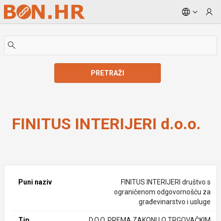
Skip to Main Content
PRETRAŽI
FINITUS INTERIJERI d.o.o.
FINITUS INTERIJERI d.o.o.
Puni naziv
FINITUS INTERIJERI društvo s
ograničenom odgovornošću za
građevinarstvo i usluge
Tip
D.O.O. PREMA ZAKONU O TRGOVAČKIM