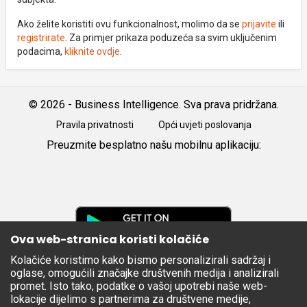
Ako želite koristiti ovu funkcionalnost, molimo da se
prijavite
ili
registrirate
. Za primjer prikaza poduzeća sa svim uključenim
podacima,
kliknite ovdje
.
© 2026 - Business Intelligence. Sva prava pridržana.
Pravila privatnosti
Opći uvjeti poslovanja
Preuzmite besplatno našu mobilnu aplikaciju:
Android
iOS
Google
Play
Ova web-stranica koristi kolačiće
Kolačiće koristimo kako bismo personalizirali sadržaj i
Apple
oglase, omogućili značajke društvenih medija i analizirali
Store
promet. Isto tako, podatke o vašoj upotrebi naše web-
lokacije dijelimo s partnerima za društvene medije,