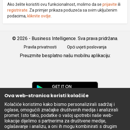
Ako želite koristiti ovu funkcionalnost, molimo da se
prijavite
ili
registrirate
. Za primjer prikaza poduzeća sa svim uključenim
podacima,
kliknite ovdje
.
© 2026 - Business Intelligence. Sva prava pridržana.
Pravila privatnosti
Opći uvjeti poslovanja
Preuzmite besplatno našu mobilnu aplikaciju:
Android
iOS
Google
Play
Ova web-stranica koristi kolačiće
Kolačiće koristimo kako bismo personalizirali sadržaj i
Apple
oglase, omogućili značajke društvenih medija i analizirali
Store
promet. Isto tako, podatke o vašoj upotrebi naše web-
lokacije dijelimo s partnerima za društvene medije,
oglašavanje i analizu, a oni ih mogu kombinirati s drugim