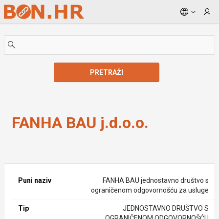
Skip to Main Content
PRETRAŽI
FANHA BAU j.d.o.o.
FANHA BAU j.d.o.o.
Puni naziv
FANHA BAU jednostavno društvo s
ograničenom odgovornošću za usluge
Tip
JEDNOSTAVNO DRUŠTVO S
OGRANIČENOM ODGOVORNOŠĆU