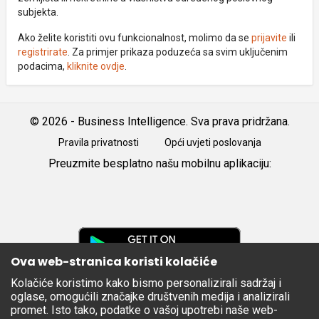
subjekta.
Ako želite koristiti ovu funkcionalnost, molimo da se
prijavite
ili
registrirate
. Za primjer prikaza poduzeća sa svim uključenim
podacima,
kliknite ovdje
.
© 2026 - Business Intelligence. Sva prava pridržana.
Pravila privatnosti
Opći uvjeti poslovanja
Preuzmite besplatno našu mobilnu aplikaciju:
Android
iOS
Google
Play
Ova web-stranica koristi kolačiće
Kolačiće koristimo kako bismo personalizirali sadržaj i
Apple
oglase, omogućili značajke društvenih medija i analizirali
Store
promet. Isto tako, podatke o vašoj upotrebi naše web-