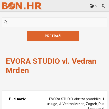
Skip to Main Content
PRETRAŽI
EVORA STUDIO vl. Vedran Mrđen
EVORA STUDIO vl. Vedran
Mrđen
Puni naziv
EVORA STUDIO, obrt za promidžbu i
usluge, vl. Vedran Mrđen, Zagreb, Put
Loparica 4