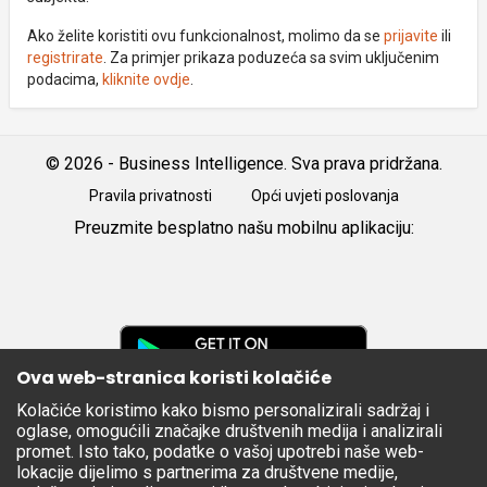
Ako želite koristiti ovu funkcionalnost, molimo da se
prijavite
ili
registrirate
. Za primjer prikaza poduzeća sa svim uključenim
podacima,
kliknite ovdje
.
© 2026 - Business Intelligence. Sva prava pridržana.
Pravila privatnosti
Opći uvjeti poslovanja
Preuzmite besplatno našu mobilnu aplikaciju:
Android
iOS
Google
Play
Ova web-stranica koristi kolačiće
Kolačiće koristimo kako bismo personalizirali sadržaj i
Apple
oglase, omogućili značajke društvenih medija i analizirali
Store
promet. Isto tako, podatke o vašoj upotrebi naše web-
lokacije dijelimo s partnerima za društvene medije,