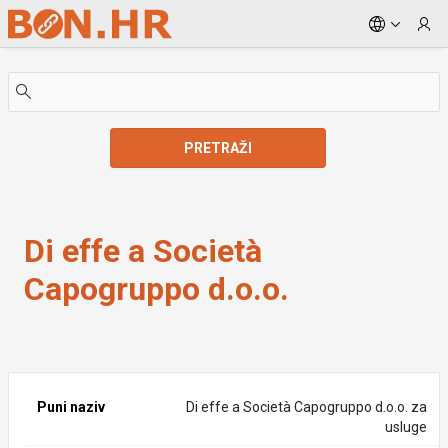
Skip to Main Content
PRETRAŽI
Di effe a Società Capogruppo d.o.o.
Di effe a Società
Capogruppo d.o.o.
Puni naziv
Di effe a Società Capogruppo d.o.o. za
usluge