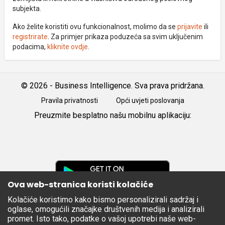
subjekta.
Ako želite koristiti ovu funkcionalnost, molimo da se
prijavite
ili
registrirate
. Za primjer prikaza poduzeća sa svim uključenim
podacima,
kliknite ovdje
.
© 2026 - Business Intelligence. Sva prava pridržana.
Pravila privatnosti
Opći uvjeti poslovanja
Preuzmite besplatno našu mobilnu aplikaciju:
Android
iOS
Google
Play
Ova web-stranica koristi kolačiće
Kolačiće koristimo kako bismo personalizirali sadržaj i
Apple
oglase, omogućili značajke društvenih medija i analizirali
Store
promet. Isto tako, podatke o vašoj upotrebi naše web-