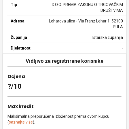
Tip
D.O.O. PREMA ZAKONU O TRGOVAČKIM
DRUŠTVIMA
Adresa
Leharova ulica - Via Franz Lehar 1, 52100
PULA
Županija
Istarska županija
Djelatnost
-
Vidljivo za registrirane korisnike
Ocjena
?/10
Max kredit
Maksimalna preporučena izloženost prema ovom kupcu
(
saznajte više
).