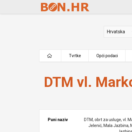
Skip to Main Content
Država
Tvrtke
Opći podaci
DTM vl. Marko Jelenić
DTM vl. Mark
Puni naziv
DTM, obrt za usluge, vl. M
Jelenić, Mala Jazbina, 
Jazbina