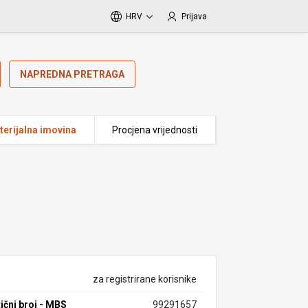
HRV
Prijava
NAPREDNA PRETRAGA
erijalna imovina
Procjena vrijednosti
za registrirane korisnike
ični broj - MBS
99291657