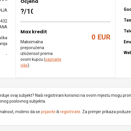
Ocjena
God
?/10
NJA
Tem
0432
ANA
Max kredit
Tel
0 EUR
ačka
Maksimalna
Ema
nija
preporučena
We
izloženost prema
-
ovom kupcu (
saznajte
više
).
uje ovaj subjekt? Naši registrirani korisnici na ovom mjestu mogu pronać
đenog poslovnog subjekta.
ionalnost, molimo da se
prijavite
ili
registrirate
. Za primjer prikaza poduz