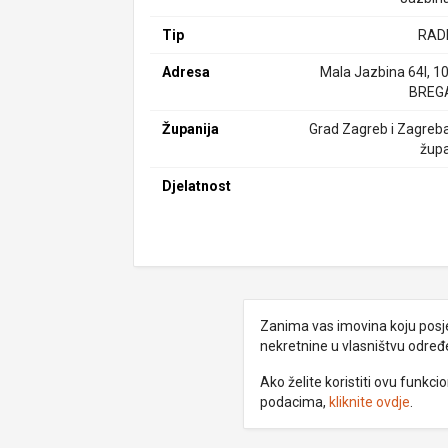
Tip
RAD
Adresa
Mala Jazbina 64I, 1
BREG
Županija
Grad Zagreb i Zagreb
župa
Djelatnost
Zanima vas imovina koju posjed
nekretnine u vlasništvu odre
Ako želite koristiti ovu funkc
podacima,
kliknite ovdje
.