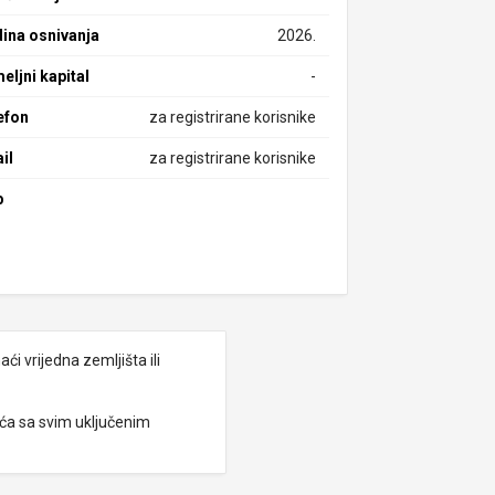
ina osnivanja
2026.
eljni kapital
-
efon
za registrirane korisnike
il
za registrirane korisnike
b
i vrijedna zemljišta ili
eća sa svim uključenim