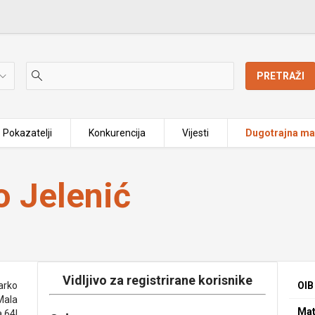
PRETRAŽI
Pokazatelji
Konkurencija
Vijesti
Dugotrajna mat
o Jelenić
Vidljivo za registrirane korisnike
arko
OIB
Mala
Mat
 64I