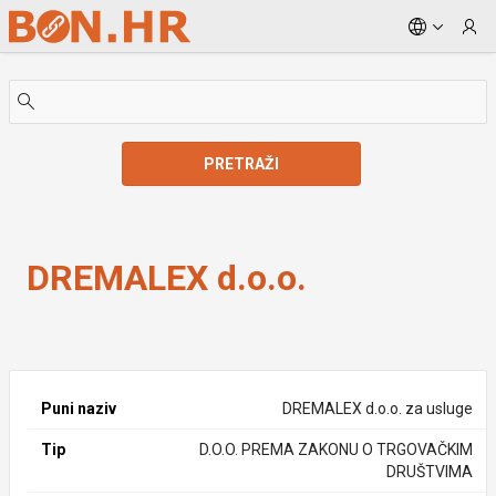
Skip to Main Content
PRETRAŽI
DREMALEX d.o.o.
DREMALEX d.o.o.
Puni naziv
DREMALEX d.o.o. za usluge
Tip
D.O.O. PREMA ZAKONU O TRGOVAČKIM
DRUŠTVIMA