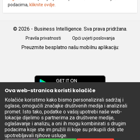
podacima,
kliknite ovdje
.
© 2026 - Business Intelligence. Sva prava pridržana.
Pravila privatnosti
Opći uvjeti poslovanja
Preuzmite besplatno našu mobilnu aplikaciju:
Android
iOS
Google
Play
Ova web-stranica koristi kolačiće
Kolačiće koristimo kako bismo personalizirali sadržaj i
Apple
oglase, omogućili značajke društvenih medija i analizirali
Store
promet. Isto tako, podatke o vašoj upotrebi naše web-
lokacije dijelimo s partnerima za društvene medije,
oglašavanje i analizu, a oni ih mogu kombinirati s drugim
podacima koje ste im pružili ili koje su prikupili dok ste
upotrebljavali njihove usluge.