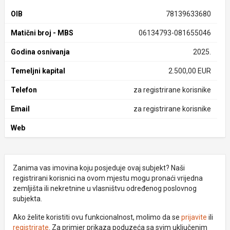
OIB
78139633680
Matični broj - MBS
06134793-081655046
Godina osnivanja
2025.
Temeljni kapital
2.500,00 EUR
Telefon
za registrirane korisnike
Email
za registrirane korisnike
Web
Zanima vas imovina koju posjeduje ovaj subjekt? Naši
registrirani korisnici na ovom mjestu mogu pronaći vrijedna
zemljišta ili nekretnine u vlasništvu određenog poslovnog
subjekta.
Ako želite koristiti ovu funkcionalnost, molimo da se
prijavite
ili
registrirate
. Za primjer prikaza poduzeća sa svim uključenim