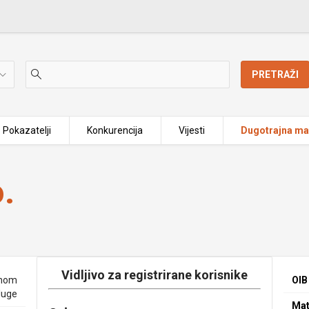
PRETRAŽI
Pokazatelji
Konkurencija
Vijesti
Dugotrajna mat
.
Vidljivo za registrirane korisnike
enom
OIB
luge
Mat