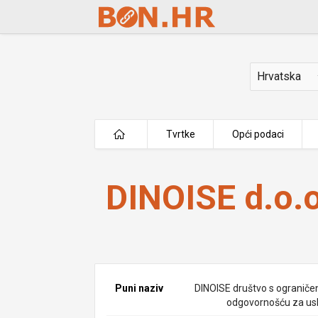
Skip to Main Content
Država
Tvrtke
Opći podaci
DINOISE d.o.o.
DINOISE d.o.o
Puni naziv
DINOISE društvo s ogranič
odgovornošću za us