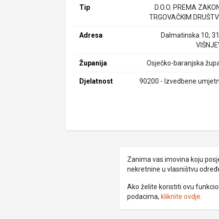
Tip
D.O.O. PREMA ZAKO
TRGOVAČKIM DRUŠTV
Adresa
Dalmatinska 10, 3
VIŠNJ
Županija
Osječko-baranjska župa
Djelatnost
90200 - Izvedbene umjetn
Zanima vas imovina koju posjed
nekretnine u vlasništvu odre
Ako želite koristiti ovu funkc
podacima,
kliknite ovdje
.