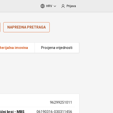
HRV
Prijava
NAPREDNA PRETRAGA
erijalna imovina
Procjena vrijednosti
96299251011
ični broj - MBS
06190316-030311456