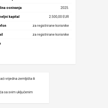
ina osnivanja
2025.
eljni kapital
2.500,00 EUR
efon
za registrirane korisnike
il
za registrirane korisnike
b
i vrijedna zemljišta ili
eća sa svim uključenim