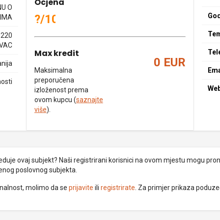
Ocjena
NU O
God
?/10
IMA
Tem
1220
EVAC
Max kredit
Tel
0 EUR
nija
Maksimalna
Ema
preporučena
osti
We
izloženost prema
ovom kupcu (
saznajte
više
).
uje ovaj subjekt? Naši registrirani korisnici na ovom mjestu mogu pronać
đenog poslovnog subjekta.
ionalnost, molimo da se
prijavite
ili
registrirate
. Za primjer prikaza poduz