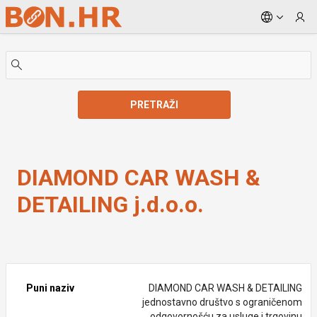
Skip to Main Content
PRETRAŽI
DIAMOND CAR WASH & DETAILING j.d.o.o.
DIAMOND CAR WASH &
DETAILING j.d.o.o.
Puni naziv
DIAMOND CAR WASH & DETAILING
jednostavno društvo s ograničenom
odgovornošću za usluge i trgovinu