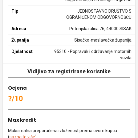
Tip
JEDNOSTAVNO DRUŠTVO S
OGRANIČENOM ODGOVORNOŠĆU
Adresa
Petrinjska ulica 76, 44000 SISAK
Županija
Sisačko-moslavačka županija
Djelatnost
95310 - Popravak i održavanje motornih
vozila
Vidljivo za registrirane korisnike
Ocjena
?/10
Max kredit
Maksimalna preporučena izloženost prema ovom kupcu
(
saznajte više
).