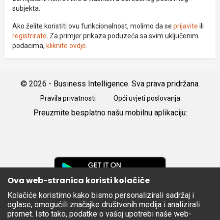
subjekta.
Ako želite koristiti ovu funkcionalnost, molimo da se
prijavite
ili
registrirate
. Za primjer prikaza poduzeća sa svim uključenim
podacima,
kliknite ovdje
.
© 2026 - Business Intelligence. Sva prava pridržana.
Pravila privatnosti
Opći uvjeti poslovanja
Preuzmite besplatno našu mobilnu aplikaciju:
Android
iOS
Google
Play
Ova web-stranica koristi kolačiće
Kolačiće koristimo kako bismo personalizirali sadržaj i
Apple
oglase, omogućili značajke društvenih medija i analizirali
Store
promet. Isto tako, podatke o vašoj upotrebi naše web-