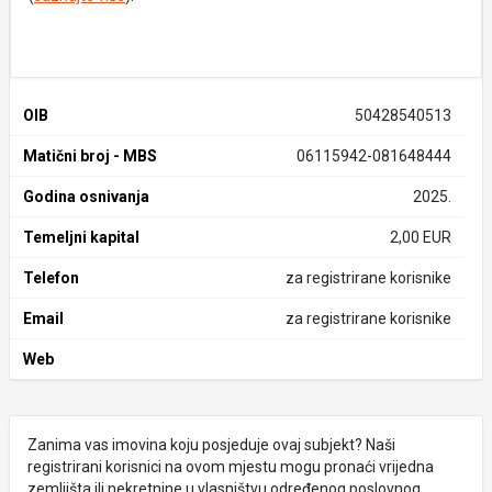
OIB
50428540513
Matični broj - MBS
06115942-081648444
Godina osnivanja
2025.
Temeljni kapital
2,00 EUR
Telefon
za registrirane korisnike
Email
za registrirane korisnike
Web
Zanima vas imovina koju posjeduje ovaj subjekt? Naši
registrirani korisnici na ovom mjestu mogu pronaći vrijedna
zemljišta ili nekretnine u vlasništvu određenog poslovnog