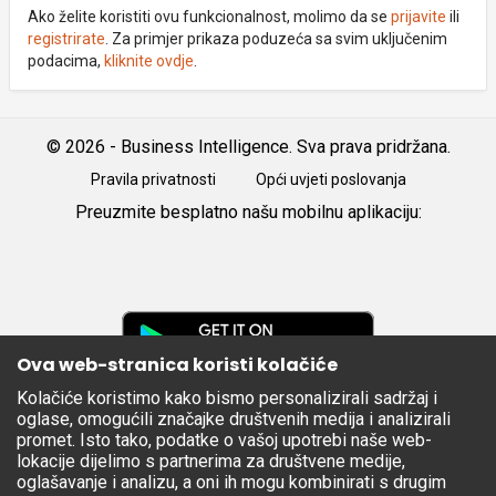
Ako želite koristiti ovu funkcionalnost, molimo da se
prijavite
ili
registrirate
. Za primjer prikaza poduzeća sa svim uključenim
podacima,
kliknite ovdje
.
© 2026 - Business Intelligence. Sva prava pridržana.
Pravila privatnosti
Opći uvjeti poslovanja
Preuzmite besplatno našu mobilnu aplikaciju:
Android
iOS
Google
Play
Ova web-stranica koristi kolačiće
Kolačiće koristimo kako bismo personalizirali sadržaj i
Apple
oglase, omogućili značajke društvenih medija i analizirali
Store
promet. Isto tako, podatke o vašoj upotrebi naše web-
lokacije dijelimo s partnerima za društvene medije,
oglašavanje i analizu, a oni ih mogu kombinirati s drugim