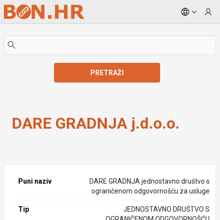
Skip to Main Content
PRETRAŽI
DARE GRADNJA j.d.o.o.
DARE GRADNJA j.d.o.o.
Puni naziv
DARE GRADNJA jednostavno društvo s
ograničenom odgovornošću za usluge
Tip
JEDNOSTAVNO DRUŠTVO S
OGRANIČENOM ODGOVORNOŠĆU