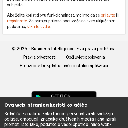
subjekta.
Ako želite koristiti ovu funkcionalnost, molimo da se
prijavite
ili
registrirate
. Za primjer prikaza poduzeća sa svim uključenim
podacima,
kliknite ovdje
.
© 2026 - Business Intelligence. Sva prava pridržana.
Pravila privatnosti
Opći uvjeti poslovanja
Preuzmite besplatno našu mobilnu aplikaciju:
Android
iOS
Google
Play
Ova web-stranica koristi kolačiće
Kolačiće koristimo kako bismo personalizirali sadržaj i
Apple
oglase, omogućili značajke društvenih medija i analizirali
Store
promet. Isto tako, podatke o vašoj upotrebi naše web-