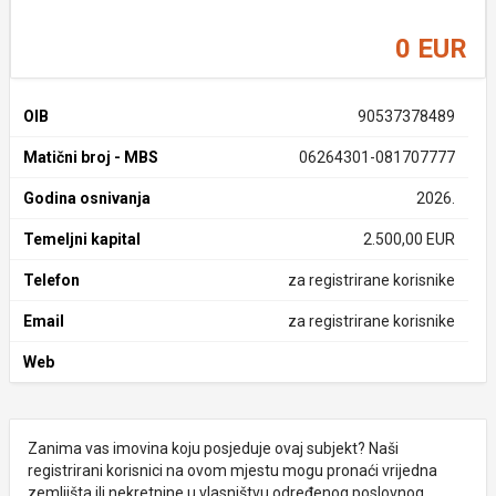
0 EUR
OIB
90537378489
Matični broj - MBS
06264301-081707777
Godina osnivanja
2026.
Temeljni kapital
2.500,00 EUR
Telefon
za registrirane korisnike
Email
za registrirane korisnike
Web
Zanima vas imovina koju posjeduje ovaj subjekt? Naši
registrirani korisnici na ovom mjestu mogu pronaći vrijedna
zemljišta ili nekretnine u vlasništvu određenog poslovnog