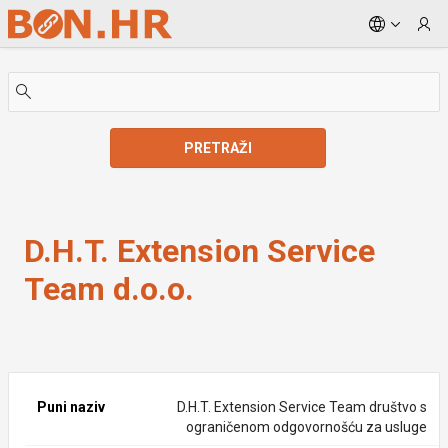
Skip to Main Content
PRETRAŽI
D.H.T. Extension Service Team d.o.o.
D.H.T. Extension Service
Team d.o.o.
Puni naziv
D.H.T. Extension Service Team društvo s
ograničenom odgovornošću za usluge