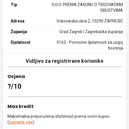
Tip
D.O.O. PREMA ZAKONU O TRGOVAČKIM
DRUŠTVIMA
Adresa
Vukovarska ulica 2, 10290 ZAPREŠIĆ
Županija
Grad Zagreb i Zagrebačka županija
Djelatnost
0162 - Pomoćne djelatnosti za uzgoj
životinja
Vidljivo za registrirane korisnike
Ocjena
?/10
Max kredit
Maksimalna preporučena izloženost prema ovom kupcu
(
saznajte više
).