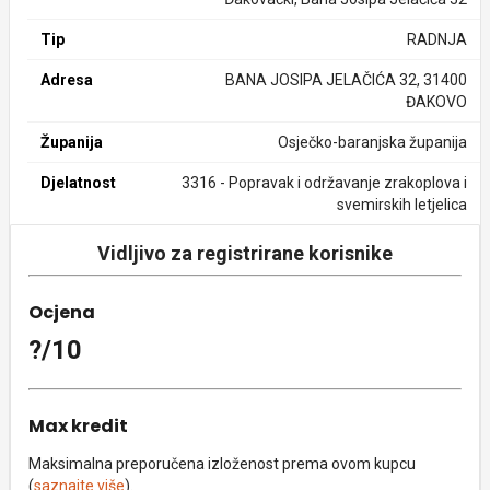
Tip
RADNJA
Adresa
BANA JOSIPA JELAČIĆA 32, 31400
ĐAKOVO
Županija
Osječko-baranjska županija
Djelatnost
3316 - Popravak i održavanje zrakoplova i
svemirskih letjelica
Vidljivo za registrirane korisnike
Ocjena
?/10
Max kredit
Maksimalna preporučena izloženost prema ovom kupcu
(
saznajte više
).