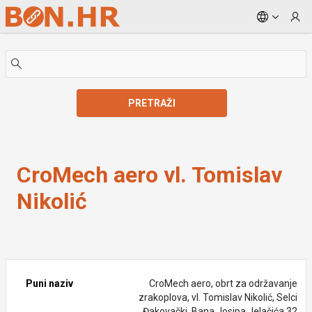
Skip to Main Content
PRETRAŽI
CroMech aero vl. Tomislav Nikolić
CroMech aero vl. Tomislav
Nikolić
Puni naziv
CroMech aero, obrt za održavanje
zrakoplova, vl. Tomislav Nikolić, Selci
Đakovački, Bana Josipa Jelačića 32