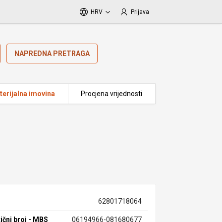
HRV
Prijava
NAPREDNA PRETRAGA
erijalna imovina
Procjena vrijednosti
62801718064
ični broj - MBS
06194966-081680677