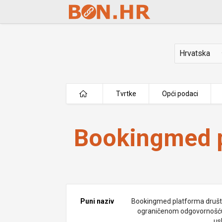
Skip to Main Content
Država
Tvrtke
Opći podaci
Bookingmed platforma d.o.o.
Bookingmed p
Puni naziv
Bookingmed platforma društ
ograničenom odgovornošć
us