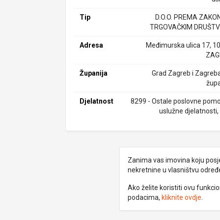
Tip
D.O.O. PREMA ZAKO
TRGOVAČKIM DRUŠTV
Adresa
Međimurska ulica 17, 1
ZAG
Županija
Grad Zagreb i Zagreb
župa
Djelatnost
8299 - Ostale poslovne pom
uslužne djelatnosti, 
Zanima vas imovina koju posjed
nekretnine u vlasništvu odre
Ako želite koristiti ovu funkc
podacima,
kliknite ovdje
.