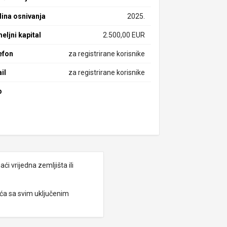
ina osnivanja
2025.
eljni kapital
2.500,00 EUR
efon
za registrirane korisnike
il
za registrirane korisnike
b
i vrijedna zemljišta ili
eća sa svim uključenim