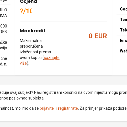
Ocjena
God
?/10
NU O
IMA
Tem
0000
Max kredit
Tel
REB
0 EUR
Maksimalna
Ema
ačka
preporučena
nija
We
izloženost prema
ovom kupcu (
saznajte
oćne
više
).
d. n.
uje ovaj subjekt? Naši registrirani korisnici na ovom mjestu mogu pronać
đenog poslovnog subjekta.
ionalnost, molimo da se
prijavite
ili
registrirate
. Za primjer prikaza poduz