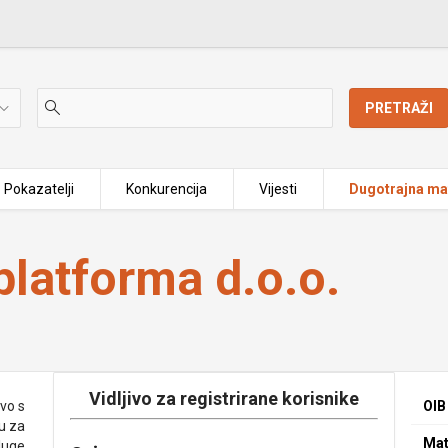
PRETRAŽI
Pokazatelji
Konkurencija
Vijesti
Dugotrajna mat
latforma d.o.o.
Vidljivo za registrirane korisnike
vo s
OIB
u za
Mat
luge