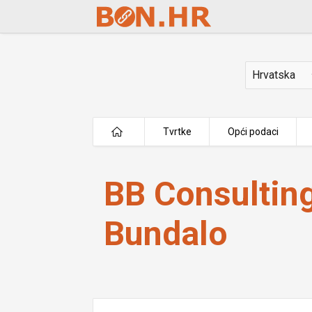
Skip to Main Content
Država
Tvrtke
Opći podaci
BB Consulting vl. Bojan Bundalo
BB Consulting
Bundalo