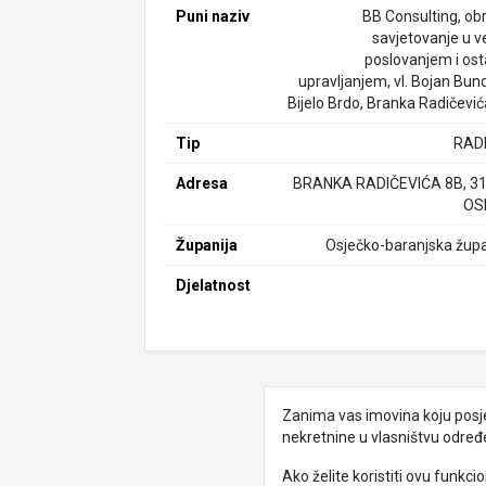
Puni naziv
BB Consulting, obr
savjetovanje u ve
poslovanjem i ost
upravljanjem, vl. Bojan Bund
Bijelo Brdo, Branka Radičević
Tip
RAD
Adresa
BRANKA RADIČEVIĆA 8B, 3
OS
Županija
Osječko-baranjska župa
Djelatnost
Zanima vas imovina koju posjed
nekretnine u vlasništvu odre
Ako želite koristiti ovu funkc