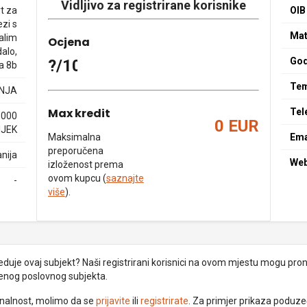
Vidljivo za registrirane korisnike
t za
OIB
zi s
Mat
alim
Ocjena
alo,
God
?/10
a 8b
Tem
NJA
Max kredit
Tel
1000
0 EUR
IJEK
Maksimalna
Ema
preporučena
nija
We
izloženost prema
ovom kupcu (
saznajte
-
više
).
uje ovaj subjekt? Naši registrirani korisnici na ovom mjestu mogu pronać
đenog poslovnog subjekta.
ionalnost, molimo da se
prijavite
ili
registrirate
. Za primjer prikaza poduz