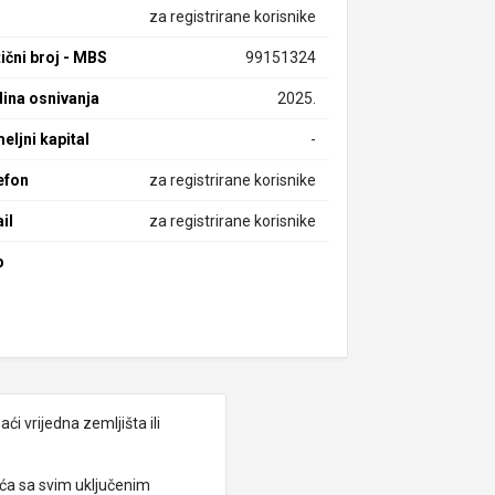
za registrirane korisnike
ični broj - MBS
99151324
ina osnivanja
2025.
eljni kapital
-
efon
za registrirane korisnike
il
za registrirane korisnike
b
i vrijedna zemljišta ili
eća sa svim uključenim